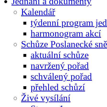
Jednání a dokumenty
Kalendář
týdenní program je
harmonogram akcí
Schůze Poslanecké s
aktuální schůze
navržený pořad
schválený pořad
přehled schůzí
Živé vysílání