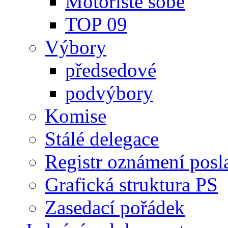
Motoristé sobě
TOP 09
Výbory
předsedové
podvýbory
Komise
Stálé delegace
Registr oznámení posl
Grafická struktura PS
Zasedací pořádek