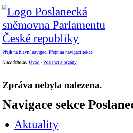
Přejít na hlavní navigaci
Přejít na navigaci sekce
Nacházíte se:
Úvod
›
Poslanci a orgány
Zpráva nebyla nalezena.
Navigace sekce
Poslane
Aktuality