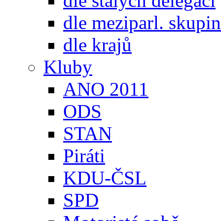
dle stálých delegací
dle meziparl. skupin
dle krajů
Kluby
ANO 2011
ODS
STAN
Piráti
KDU-ČSL
SPD