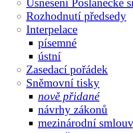
Usnesení Poslanecké 
Rozhodnutí předsedy
Interpelace
písemné
ústní
Zasedací pořádek
Sněmovní tisky
nově přidané
návrhy zákonů
mezinárodní smlou