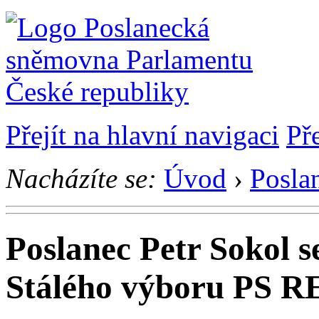
Přejít na hlavní navigaci
Př
Nacházíte se:
Úvod
›
Posla
Poslanec Petr Sokol s
Stálého výboru PS R