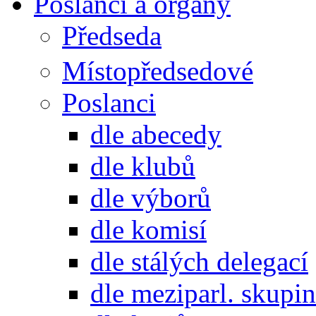
Poslanci a orgány
Předseda
Místopředsedové
Poslanci
dle abecedy
dle klubů
dle výborů
dle komisí
dle stálých delegací
dle meziparl. skupin