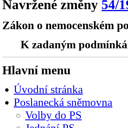
Navržené změny
54/1
Zákon o nemocenském poj
K zadaným podmínk
Hlavní menu
Úvodní stránka
Poslanecká sněmovna
Volby do PS
Jednání PS