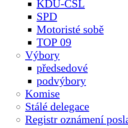
KDU-ČSL
SPD
Motoristé sobě
TOP 09
Výbory
předsedové
podvýbory
Komise
Stálé delegace
Registr oznámení posl