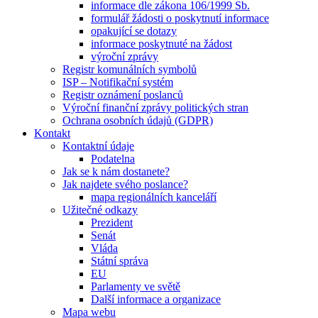
informace dle zákona 106/1999 Sb.
formulář žádosti o poskytnutí informace
opakující se dotazy
informace poskytnuté na žádost
výroční zprávy
Registr komunálních symbolů
ISP – Notifikační systém
Registr oznámení poslanců
Výroční finanční zprávy politických stran
Ochrana osobních údajů (GDPR)
Kontakt
Kontaktní údaje
Podatelna
Jak se k nám dostanete?
Jak najdete svého poslance?
mapa regionálních kanceláří
Užitečné odkazy
Prezident
Senát
Vláda
Státní správa
EU
Parlamenty ve světě
Další informace a organizace
Mapa webu