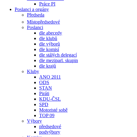
Práce PI
Poslanci a orgány
Předseda
Místopředsedové
Poslanci
dle abecedy
dle klubů
dle výborů
dle komisí
dle stálých delegací
dle meziparl. skupin
dle krajů
Kluby
ANO 2011
ODS
STAN
Piráti
KDU-ČSL
SPD
Motoristé sobě
TOP 09
Výbory
předsedové
podvýbory