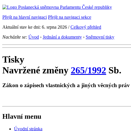
Přejít na hlavní navigaci
Přejít na navigaci sekce
Aktuální stav ke dni: 6. srpna 2026 /
Celkový přehled
Nacházíte se:
Úvod
›
Jednání a dokumenty
›
Sněmovní tisky
Tisky
Navržené změny
265/1992
Sb.
Zákon o zápisech vlastnických a jiných věcných prá
Hlavní menu
Úvodní stránka