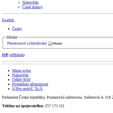
Nápověda
Časté dotazy
English
Česky
Hledat
Plnotextové vyhledávání
ISP
(
příhlásit
)
Mapa webu
Nápověda
Odběr RSS
Prohlášení přístupnosti
Parlament České republiky, Poslanecká sněmovna, Sněmovní 4, 118 2
Telefon na spojovatelku:
257 171 111