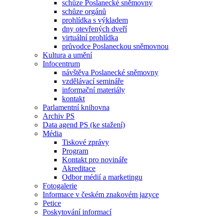
schůze Poslanecké sněmovny
schůze orgánů
prohlídka s výkladem
dny otevřených dveří
virtuální prohlídka
průvodce Poslaneckou sněmovnou
Kultura a umění
Infocentrum
návštěva Poslanecké sněmovny
vzdělávací semináře
informační materiály
kontakt
Parlamentní knihovna
Archiv PS
Data agend PS (ke stažení)
Média
Tiskové zprávy
Program
Kontakt pro novináře
Akreditace
Odbor médií a marketingu
Fotogalerie
Informace v českém znakovém jazyce
Petice
Poskytování informací