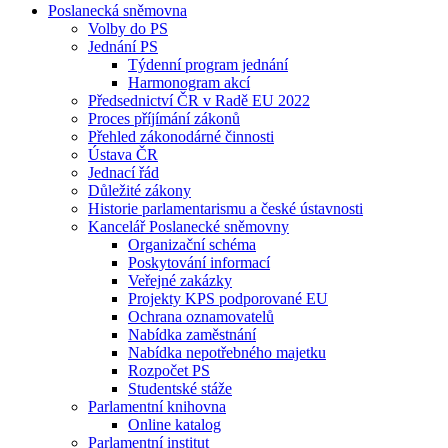
Poslanecká sněmovna
Volby do PS
Jednání PS
Týdenní program jednání
Harmonogram akcí
Předsednictví ČR v Radě EU 2022
Proces příjímání zákonů
Přehled zákonodárné činnosti
Ústava ČR
Jednací řád
Důležité zákony
Historie parlamentarismu a české ústavnosti
Kancelář Poslanecké sněmovny
Organizační schéma
Poskytování informací
Veřejné zakázky
Projekty KPS podporované EU
Ochrana oznamovatelů
Nabídka zaměstnání
Nabídka nepotřebného majetku
Rozpočet PS
Studentské stáže
Parlamentní knihovna
Online katalog
Parlamentní institut