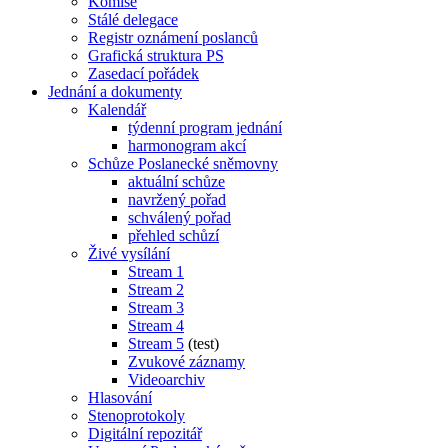
Komise
Stálé delegace
Registr oznámení poslanců
Grafická struktura PS
Zasedací pořádek
Jednání a dokumenty
Kalendář
týdenní program jednání
harmonogram akcí
Schůze Poslanecké sněmovny
aktuální schůze
navržený pořad
schválený pořad
přehled schůzí
Živé vysílání
Stream 1
Stream 2
Stream 3
Stream 4
Stream 5
(test)
Zvukové záznamy
Videoarchiv
Hlasování
Stenoprotokoly
Digitální repozitář