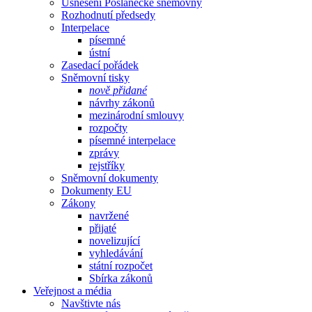
Usnesení Poslanecké sněmovny
Rozhodnutí předsedy
Interpelace
písemné
ústní
Zasedací pořádek
Sněmovní tisky
nově přidané
návrhy zákonů
mezinárodní smlouvy
rozpočty
písemné interpelace
zprávy
rejstříky
Sněmovní dokumenty
Dokumenty EU
Zákony
navržené
přijaté
novelizující
vyhledávání
státní rozpočet
Sbírka zákonů
Veřejnost a média
Navštivte nás