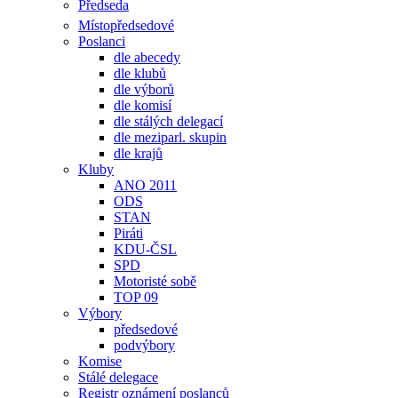
Předseda
Místopředsedové
Poslanci
dle abecedy
dle klubů
dle výborů
dle komisí
dle stálých delegací
dle meziparl. skupin
dle krajů
Kluby
ANO 2011
ODS
STAN
Piráti
KDU-ČSL
SPD
Motoristé sobě
TOP 09
Výbory
předsedové
podvýbory
Komise
Stálé delegace
Registr oznámení poslanců