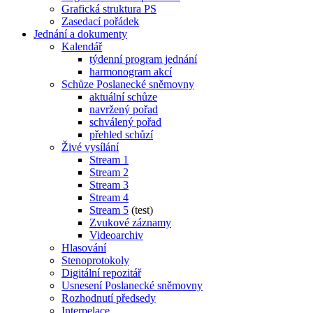
Grafická struktura PS
Zasedací pořádek
Jednání a dokumenty
Kalendář
týdenní program jednání
harmonogram akcí
Schůze Poslanecké sněmovny
aktuální schůze
navržený pořad
schválený pořad
přehled schůzí
Živé vysílání
Stream 1
Stream 2
Stream 3
Stream 4
Stream 5
(test)
Zvukové záznamy
Videoarchiv
Hlasování
Stenoprotokoly
Digitální repozitář
Usnesení Poslanecké sněmovny
Rozhodnutí předsedy
Interpelace