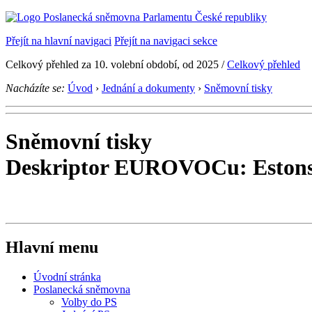
Přejít na hlavní navigaci
Přejít na navigaci sekce
Celkový přehled za 10. volební období, od 2025 /
Celkový přehled
Nacházíte se:
Úvod
›
Jednání a dokumenty
›
Sněmovní tisky
Sněmovní tisky
Deskriptor EUROVOCu: Eston
Hlavní menu
Úvodní stránka
Poslanecká sněmovna
Volby do PS