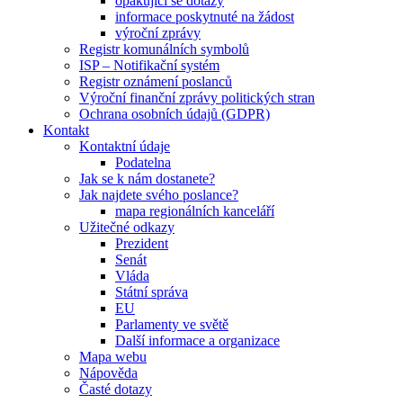
opakující se dotazy
informace poskytnuté na žádost
výroční zprávy
Registr komunálních symbolů
ISP – Notifikační systém
Registr oznámení poslanců
Výroční finanční zprávy politických stran
Ochrana osobních údajů (GDPR)
Kontakt
Kontaktní údaje
Podatelna
Jak se k nám dostanete?
Jak najdete svého poslance?
mapa regionálních kanceláří
Užitečné odkazy
Prezident
Senát
Vláda
Státní správa
EU
Parlamenty ve světě
Další informace a organizace
Mapa webu
Nápověda
Časté dotazy