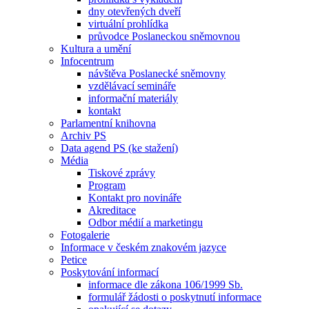
dny otevřených dveří
virtuální prohlídka
průvodce Poslaneckou sněmovnou
Kultura a umění
Infocentrum
návštěva Poslanecké sněmovny
vzdělávací semináře
informační materiály
kontakt
Parlamentní knihovna
Archiv PS
Data agend PS (ke stažení)
Média
Tiskové zprávy
Program
Kontakt pro novináře
Akreditace
Odbor médií a marketingu
Fotogalerie
Informace v českém znakovém jazyce
Petice
Poskytování informací
informace dle zákona 106/1999 Sb.
formulář žádosti o poskytnutí informace