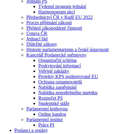
Jednání PS
Týdenní program jednání
Harmonogram akcí
Předsednictví ČR v Radě EU 2022
Proces příjímání zákonů
Přehled zákonodárné činnosti
Ústava ČR
Jednací řád
Důležité zákony
Historie parlamentarismu a české ústavnosti
Kancelář Poslanecké sněmovny
Organizační schéma
Poskytování informací
Veřejné zakázky
Projekty KPS podporované EU
Ochrana oznamovatelů
Nabídka zaměstnání
Nabídka nepotřebného majetku
Rozpočet PS
Studentské stáže
Parlamentní knihovna
Online katalog
Parlamentní institut
Práce PI
Poslanci a orgány