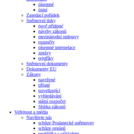
písemné
ústní
Zasedací pořádek
Sněmovní tisky
nově přidané
návrhy zákonů
mezinárodní smlouvy
rozpočty
písemné interpelace
zprávy
rejstříky
Sněmovní dokumenty
Dokumenty EU
Zákony
navržené
přijaté
novelizující
vyhledávání
státní rozpočet
Sbírka zákonů
Veřejnost a média
Navštivte nás
schůze Poslanecké sněmovny
schůze orgánů
prohlídka s výkladem