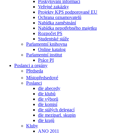
Poskytování informací
Veřejné zakázky
Projekty KPS podporované EU
Ochrana oznamovatelů
Nabídka zaměstnání
Nabídka nepotřebného majetku
Rozpočet PS
Studentské stáže
Parlamentní knihovna
Online katalog
Parlamentní institut
Práce PI
Poslanci a orgány
Předseda
Místopředsedové
Poslanci
dle abecedy
dle klubů
dle výborů
dle komisí
dle stálých delegací
dle meziparl. skupin
dle krajů
Kluby
ANO 2011