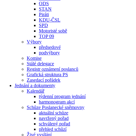
ODS
STAN
Piráti
KDU-ČSL
SPD
Motoristé sobě
TOP 09
Výbory
předsedové
podvýbory
Komise
Stálé delegace
Registr oznámení poslanců
Grafická struktura PS
Zasedací pořádek
Jednání a dokumenty
Kalendář
týdenní program jednání
harmonogram akcí
Schůze Poslanecké sněmovny
aktuální schůze
navržený pořad
schválený pořad
přehled schůzí
Živé vysílání