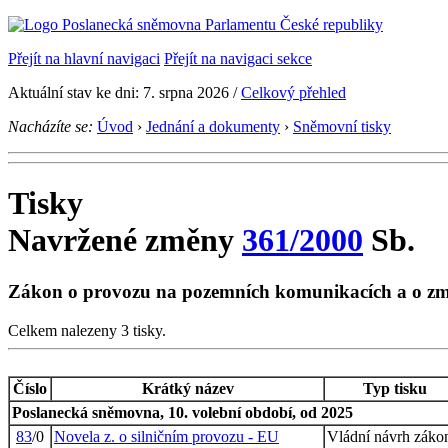
Přejít na hlavní navigaci
Přejít na navigaci sekce
Aktuální stav ke dni: 7. srpna 2026 /
Celkový přehled
Nacházíte se:
Úvod
›
Jednání a dokumenty
›
Sněmovní tisky
Tisky
Navržené změny
361/2000
Sb.
Zákon o provozu na pozemních komunikacích a o z
Celkem nalezeny 3 tisky.
Číslo
Krátký název
Typ tisku
Poslanecká sněmovna, 10. volební období, od 2025
83
/0
Novela z. o silničním provozu - EU
Vládní návrh záko