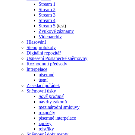
Stream 1
Stream 2
Stream 3
Stream 4
Stream 5
(test)
Zvukové záznamy
Videoarchiv
Hlasování
Stenoprotokoly
Digitální repozitář
Usnesení Poslanecké sněmovny
Rozhodnutí předsedy
Interpelace
písemné
ústní
Zasedací pořádek
Sněmovní tisky
nově přidané
návrhy zákonů
mezinárodní smlouvy
rozpočty
písemné interpelace
zprávy
rejstříky
Sněmovní dokumenty