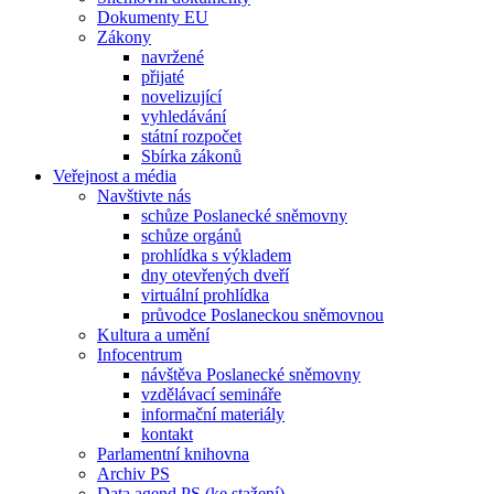
Dokumenty EU
Zákony
navržené
přijaté
novelizující
vyhledávání
státní rozpočet
Sbírka zákonů
Veřejnost a média
Navštivte nás
schůze Poslanecké sněmovny
schůze orgánů
prohlídka s výkladem
dny otevřených dveří
virtuální prohlídka
průvodce Poslaneckou sněmovnou
Kultura a umění
Infocentrum
návštěva Poslanecké sněmovny
vzdělávací semináře
informační materiály
kontakt
Parlamentní knihovna
Archiv PS
Data agend PS (ke stažení)