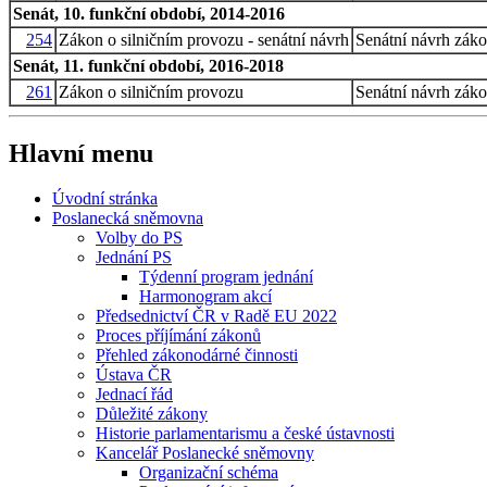
Senát, 10. funkční období, 2014-2016
254
Zákon o silničním provozu - senátní návrh
Senátní návrh zák
Senát, 11. funkční období, 2016-2018
261
Zákon o silničním provozu
Senátní návrh zák
Hlavní menu
Úvodní stránka
Poslanecká sněmovna
Volby do PS
Jednání PS
Týdenní program jednání
Harmonogram akcí
Předsednictví ČR v Radě EU 2022
Proces příjímání zákonů
Přehled zákonodárné činnosti
Ústava ČR
Jednací řád
Důležité zákony
Historie parlamentarismu a české ústavnosti
Kancelář Poslanecké sněmovny
Organizační schéma