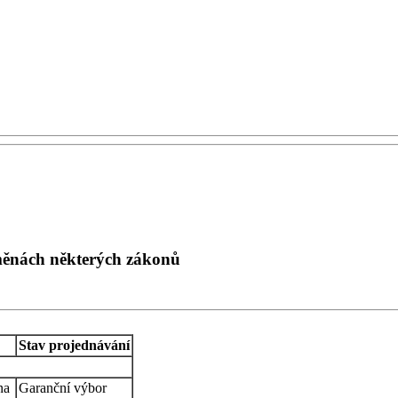
měnách některých zákonů
Stav projednávání
na
Garanční výbor