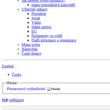
Jak najdete svého poslance?
mapa regionálních kanceláří
Užitečné odkazy
Prezident
Senát
Vláda
Státní správa
EU
Parlamenty ve světě
Další informace a organizace
Mapa webu
Nápověda
Časté dotazy
English
Česky
Hledat
Plnotextové vyhledávání
ISP
(
příhlásit
)