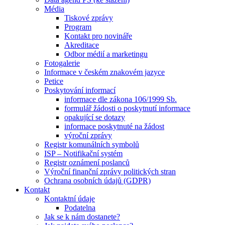
Média
Tiskové zprávy
Program
Kontakt pro novináře
Akreditace
Odbor médií a marketingu
Fotogalerie
Informace v českém znakovém jazyce
Petice
Poskytování informací
informace dle zákona 106/1999 Sb.
formulář žádosti o poskytnutí informace
opakující se dotazy
informace poskytnuté na žádost
výroční zprávy
Registr komunálních symbolů
ISP – Notifikační systém
Registr oznámení poslanců
Výroční finanční zprávy politických stran
Ochrana osobních údajů (GDPR)
Kontakt
Kontaktní údaje
Podatelna
Jak se k nám dostanete?