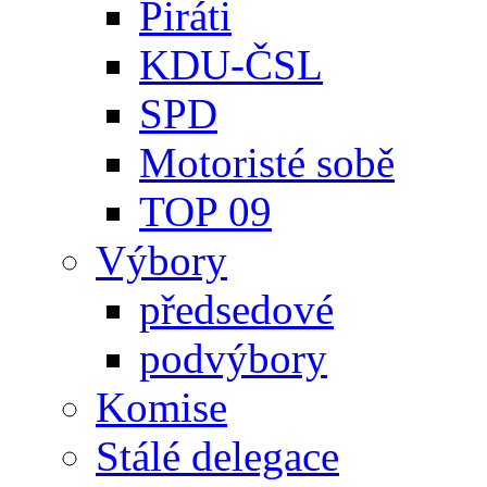
Piráti
KDU-ČSL
SPD
Motoristé sobě
TOP 09
Výbory
předsedové
podvýbory
Komise
Stálé delegace