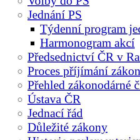
Volby do PS
Jednání PS
Týdenní program je
Harmonogram akcí
Předsednictví ČR v R
Proces příjímání záko
Přehled zákonodárné č
Ústava ČR
Jednací řád
Důležité zákony