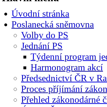
Úvodní stránka
Poslanecká sněmovna
Volby do PS
Jednání PS
Týdenní program je
Harmonogram akcí
Předsednictví ČR v R
Proces příjímání záko
Přehled zákonodárné č