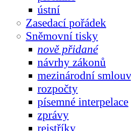
ústní
Zasedací pořádek
Sněmovní tisky
nově přidané
návrhy zákonů
mezinárodní smlou
rozpočty
písemné interpelace
zprávy
rejstříky