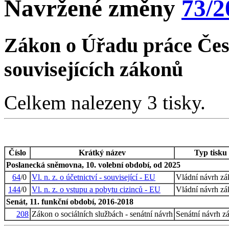
Navržené změny
73/2
Zákon o Úřadu práce Čes
souvisejících zákonů
Celkem nalezeny 3 tisky.
Číslo
Krátký název
Typ tisku
Poslanecká sněmovna, 10. volební období, od 2025
64
/0
Vl. n. z. o účetnictví - související - EU
Vládní návrh z
144
/0
Vl. n. z. o vstupu a pobytu cizinců - EU
Vládní návrh z
Senát, 11. funkční období, 2016-2018
208
Zákon o sociálních službách - senátní návrh
Senátní návrh z