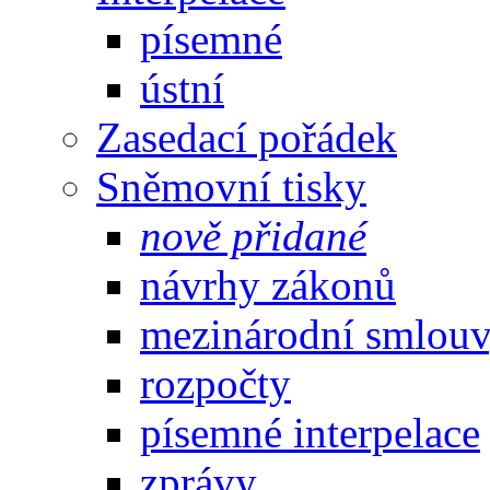
písemné
ústní
Zasedací pořádek
Sněmovní tisky
nově přidané
návrhy zákonů
mezinárodní smlou
rozpočty
písemné interpelace
zprávy