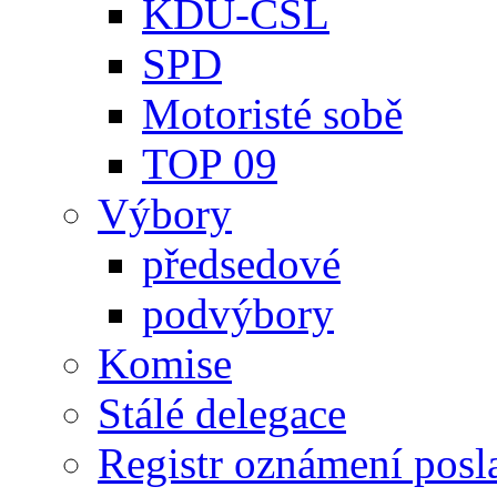
KDU-ČSL
SPD
Motoristé sobě
TOP 09
Výbory
předsedové
podvýbory
Komise
Stálé delegace
Registr oznámení posl