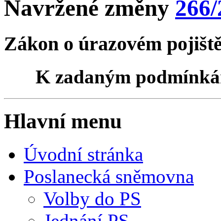
Navržené změny
266/
Zákon o úrazovém pojišt
K zadaným podmínk
Hlavní menu
Úvodní stránka
Poslanecká sněmovna
Volby do PS
Jednání PS