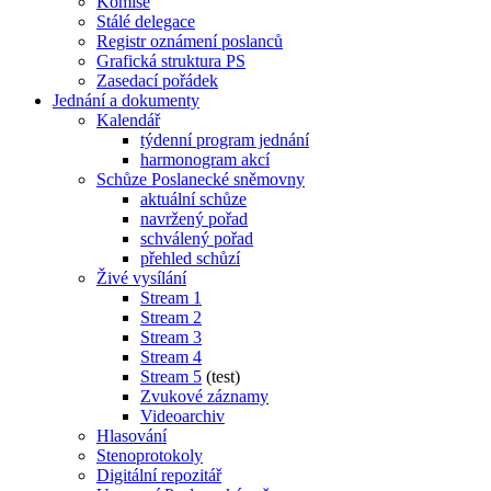
Komise
Stálé delegace
Registr oznámení poslanců
Grafická struktura PS
Zasedací pořádek
Jednání a dokumenty
Kalendář
týdenní program jednání
harmonogram akcí
Schůze Poslanecké sněmovny
aktuální schůze
navržený pořad
schválený pořad
přehled schůzí
Živé vysílání
Stream 1
Stream 2
Stream 3
Stream 4
Stream 5
(test)
Zvukové záznamy
Videoarchiv
Hlasování
Stenoprotokoly
Digitální repozitář