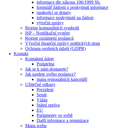
informace dle zákona 106/1999 Sb.
formulář žádosti o poskytnutí informace
opakující se dotazy
informace poskytnuté na žádost
výroční zprávy
Registr komunálních symbolů
ISP – Notifikační systém
Registr oznámení poslanců
Výroční finanční zprávy politických stran
Ochrana osobních údajů (GDPR)
Kontakt
Kontaktní údaje
Podatelna
Jak se k nám dostanete?
Jak najdete svého poslance?
mapa regionálních kanceláří
Užitečné odkazy
Prezident
Senát
Vláda
Státní správa
EU
Parlamenty ve světě
Další informace a organizace
Mapa webu