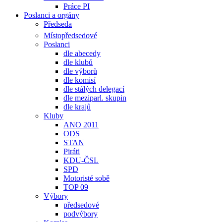
Práce PI
Poslanci a orgány
Předseda
Místopředsedové
Poslanci
dle abecedy
dle klubů
dle výborů
dle komisí
dle stálých delegací
dle meziparl. skupin
dle krajů
Kluby
ANO 2011
ODS
STAN
Piráti
KDU-ČSL
SPD
Motoristé sobě
TOP 09
Výbory
předsedové
podvýbory