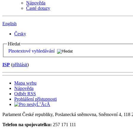
Nápověda
Časté dotazy
English
Česky
Hledat
Plnotextové vyhledávání
ISP
(
příhlásit
)
Mapa webu
Nápověda
Odběr RSS
Prohlášení přístupnosti
Parlament České republiky, Poslanecká sněmovna, Sněmovní 4, 118 2
Telefon na spojovatelku:
257 171 111