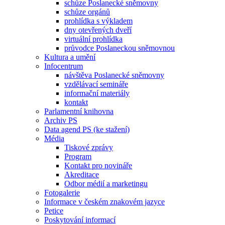
schůze Poslanecké sněmovny
schůze orgánů
prohlídka s výkladem
dny otevřených dveří
virtuální prohlídka
průvodce Poslaneckou sněmovnou
Kultura a umění
Infocentrum
návštěva Poslanecké sněmovny
vzdělávací semináře
informační materiály
kontakt
Parlamentní knihovna
Archiv PS
Data agend PS (ke stažení)
Média
Tiskové zprávy
Program
Kontakt pro novináře
Akreditace
Odbor médií a marketingu
Fotogalerie
Informace v českém znakovém jazyce
Petice
Poskytování informací