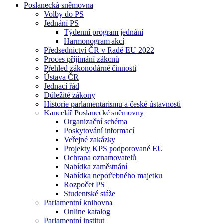
Poslanecká sněmovna
Volby do PS
Jednání PS
Týdenní program jednání
Harmonogram akcí
Předsednictví ČR v Radě EU 2022
Proces příjímání zákonů
Přehled zákonodárné činnosti
Ústava ČR
Jednací řád
Důležité zákony
Historie parlamentarismu a české ústavnosti
Kancelář Poslanecké sněmovny
Organizační schéma
Poskytování informací
Veřejné zakázky
Projekty KPS podporované EU
Ochrana oznamovatelů
Nabídka zaměstnání
Nabídka nepotřebného majetku
Rozpočet PS
Studentské stáže
Parlamentní knihovna
Online katalog
Parlamentní institut