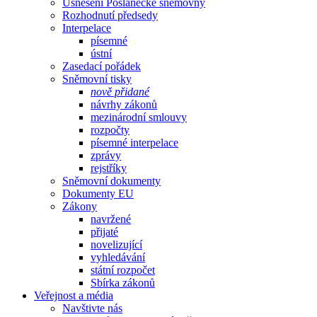
Usnesení Poslanecké sněmovny
Rozhodnutí předsedy
Interpelace
písemné
ústní
Zasedací pořádek
Sněmovní tisky
nově přidané
návrhy zákonů
mezinárodní smlouvy
rozpočty
písemné interpelace
zprávy
rejstříky
Sněmovní dokumenty
Dokumenty EU
Zákony
navržené
přijaté
novelizující
vyhledávání
státní rozpočet
Sbírka zákonů
Veřejnost a média
Navštivte nás