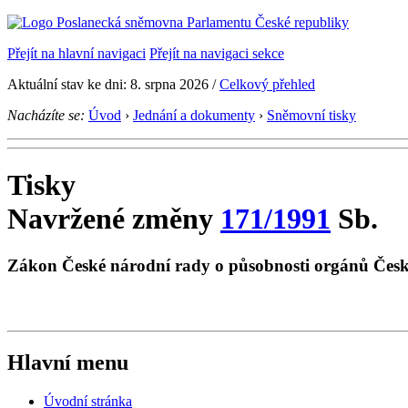
Přejít na hlavní navigaci
Přejít na navigaci sekce
Aktuální stav ke dni: 8. srpna 2026 /
Celkový přehled
Nacházíte se:
Úvod
›
Jednání a dokumenty
›
Sněmovní tisky
Tisky
Navržené změny
171/1991
Sb.
Zákon České národní rady o působnosti orgánů České
Hlavní menu
Úvodní stránka