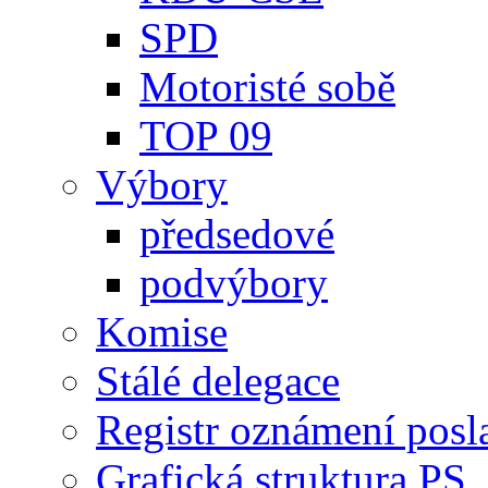
SPD
Motoristé sobě
TOP 09
Výbory
předsedové
podvýbory
Komise
Stálé delegace
Registr oznámení posl
Grafická struktura PS