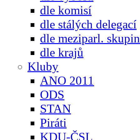
dle komisí
dle stálých delegací
dle meziparl. skupin
dle krajů
Kluby
ANO 2011
ODS
STAN
Piráti
KDU-ČSL