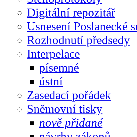
Digitální repozitář
Usnesení Poslanecké 
Rozhodnutí předsedy
Interpelace
písemné
ústní
Zasedací pořádek
Sněmovní tisky
nově přidané
návrhy zákonů