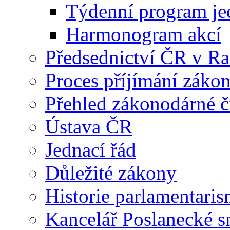
Týdenní program je
Harmonogram akcí
Předsednictví ČR v R
Proces příjímání záko
Přehled zákonodárné č
Ústava ČR
Jednací řád
Důležité zákony
Historie parlamentaris
Kancelář Poslanecké 