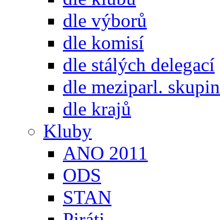
dle výborů
dle komisí
dle stálých delegací
dle meziparl. skupin
dle krajů
Kluby
ANO 2011
ODS
STAN
Piráti