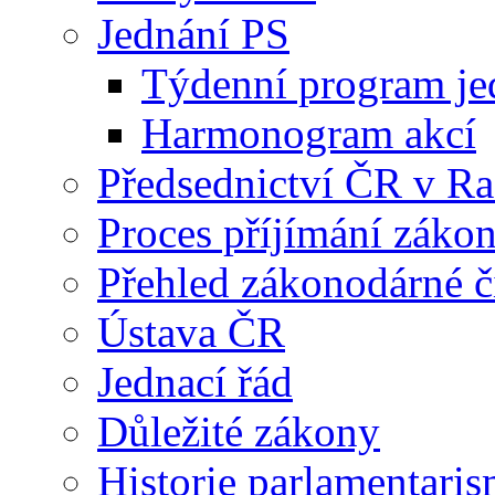
Jednání PS
Týdenní program je
Harmonogram akcí
Předsednictví ČR v R
Proces příjímání záko
Přehled zákonodárné č
Ústava ČR
Jednací řád
Důležité zákony
Historie parlamentaris