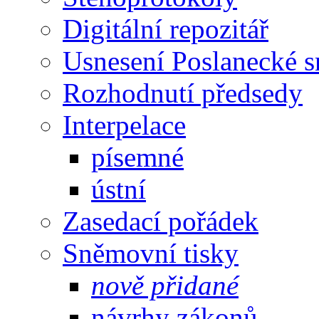
Digitální repozitář
Usnesení Poslanecké 
Rozhodnutí předsedy
Interpelace
písemné
ústní
Zasedací pořádek
Sněmovní tisky
nově přidané
návrhy zákonů