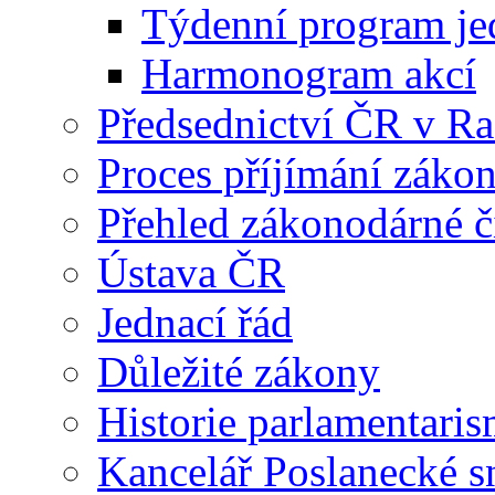
Týdenní program je
Harmonogram akcí
Předsednictví ČR v R
Proces příjímání záko
Přehled zákonodárné č
Ústava ČR
Jednací řád
Důležité zákony
Historie parlamentaris
Kancelář Poslanecké 