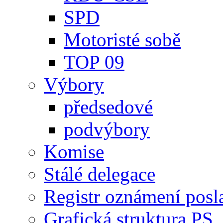
SPD
Motoristé sobě
TOP 09
Výbory
předsedové
podvýbory
Komise
Stálé delegace
Registr oznámení posl
Grafická struktura PS