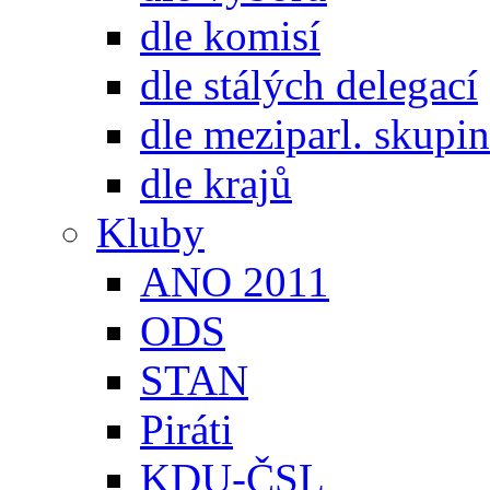
dle komisí
dle stálých delegací
dle meziparl. skupin
dle krajů
Kluby
ANO 2011
ODS
STAN
Piráti
KDU-ČSL