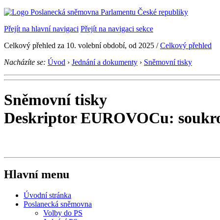
Přejít na hlavní navigaci
Přejít na navigaci sekce
Celkový přehled za 10. volební období, od 2025 /
Celkový přehled
Nacházíte se:
Úvod
›
Jednání a dokumenty
›
Sněmovní tisky
Sněmovní tisky
Deskriptor EUROVOCu: soukro
Hlavní menu
Úvodní stránka
Poslanecká sněmovna
Volby do PS