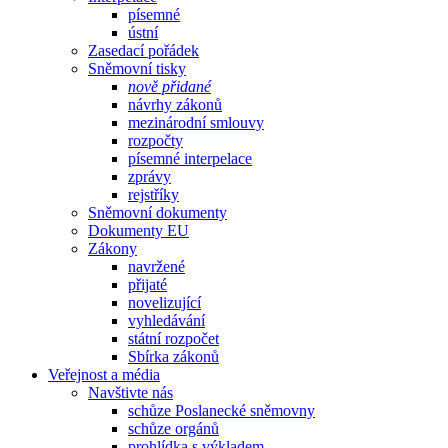
písemné
ústní
Zasedací pořádek
Sněmovní tisky
nově přidané
návrhy zákonů
mezinárodní smlouvy
rozpočty
písemné interpelace
zprávy
rejstříky
Sněmovní dokumenty
Dokumenty EU
Zákony
navržené
přijaté
novelizující
vyhledávání
státní rozpočet
Sbírka zákonů
Veřejnost a média
Navštivte nás
schůze Poslanecké sněmovny
schůze orgánů
prohlídka s výkladem