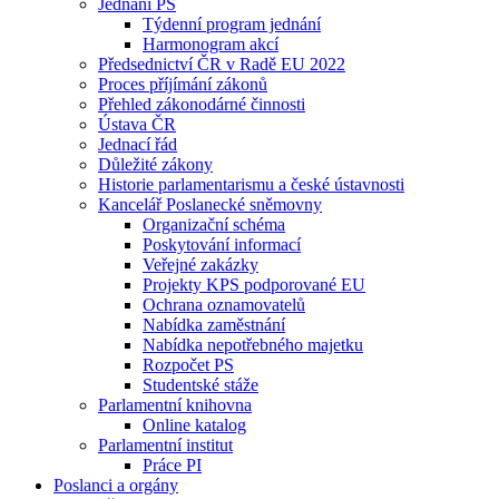
Jednání PS
Týdenní program jednání
Harmonogram akcí
Předsednictví ČR v Radě EU 2022
Proces příjímání zákonů
Přehled zákonodárné činnosti
Ústava ČR
Jednací řád
Důležité zákony
Historie parlamentarismu a české ústavnosti
Kancelář Poslanecké sněmovny
Organizační schéma
Poskytování informací
Veřejné zakázky
Projekty KPS podporované EU
Ochrana oznamovatelů
Nabídka zaměstnání
Nabídka nepotřebného majetku
Rozpočet PS
Studentské stáže
Parlamentní knihovna
Online katalog
Parlamentní institut
Práce PI
Poslanci a orgány