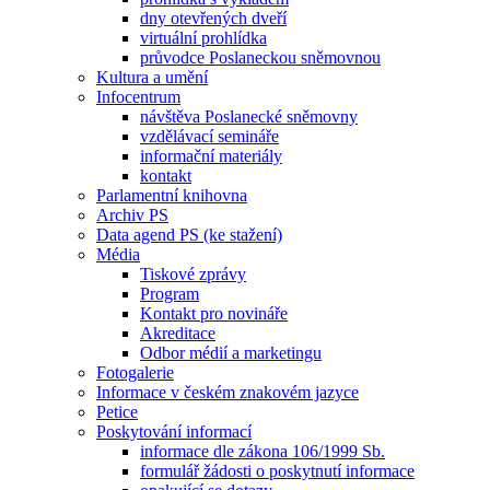
dny otevřených dveří
virtuální prohlídka
průvodce Poslaneckou sněmovnou
Kultura a umění
Infocentrum
návštěva Poslanecké sněmovny
vzdělávací semináře
informační materiály
kontakt
Parlamentní knihovna
Archiv PS
Data agend PS (ke stažení)
Média
Tiskové zprávy
Program
Kontakt pro novináře
Akreditace
Odbor médií a marketingu
Fotogalerie
Informace v českém znakovém jazyce
Petice
Poskytování informací
informace dle zákona 106/1999 Sb.
formulář žádosti o poskytnutí informace