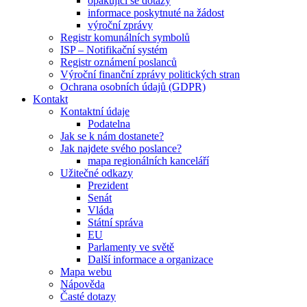
opakující se dotazy
informace poskytnuté na žádost
výroční zprávy
Registr komunálních symbolů
ISP – Notifikační systém
Registr oznámení poslanců
Výroční finanční zprávy politických stran
Ochrana osobních údajů (GDPR)
Kontakt
Kontaktní údaje
Podatelna
Jak se k nám dostanete?
Jak najdete svého poslance?
mapa regionálních kanceláří
Užitečné odkazy
Prezident
Senát
Vláda
Státní správa
EU
Parlamenty ve světě
Další informace a organizace
Mapa webu
Nápověda
Časté dotazy