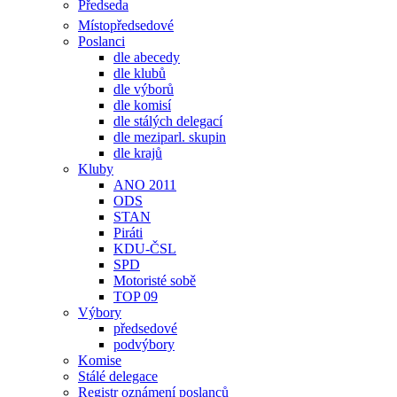
Předseda
Místopředsedové
Poslanci
dle abecedy
dle klubů
dle výborů
dle komisí
dle stálých delegací
dle meziparl. skupin
dle krajů
Kluby
ANO 2011
ODS
STAN
Piráti
KDU-ČSL
SPD
Motoristé sobě
TOP 09
Výbory
předsedové
podvýbory
Komise
Stálé delegace
Registr oznámení poslanců