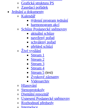
Grafická struktura PS
Zasedací pořádek
Jednání a dokumenty
Kalendář
týdenní program jednání
harmonogram akcí
Schůze Poslanecké sněmovny
aktuální schůze
navržený pořad
schválený pořad
přehled schůzí
Živé vysílání
Stream 1
Stream 2
Stream 3
Stream 4
Stream 5
(test)
Zvukové záznamy
Videoarchiv
Hlasování
Stenoprotokoly
Digitální repozitář
Usnesení Poslanecké sněmovny
Rozhodnutí předsedy
Interpelace