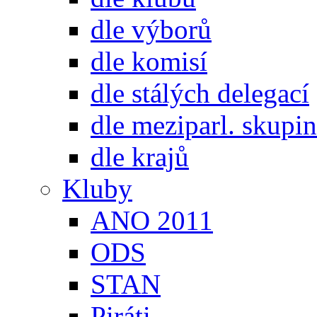
dle výborů
dle komisí
dle stálých delegací
dle meziparl. skupin
dle krajů
Kluby
ANO 2011
ODS
STAN
Piráti