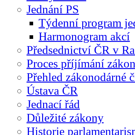
Jednání PS
Týdenní program je
Harmonogram akcí
Předsednictví ČR v R
Proces příjímání záko
Přehled zákonodárné č
Ústava ČR
Jednací řád
Důležité zákony
Historie parlamentaris