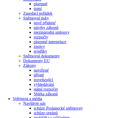
písemné
ústní
Zasedací pořádek
Sněmovní tisky
nově přidané
návrhy zákonů
mezinárodní smlouvy
rozpočty
písemné interpelace
zprávy
rejstříky
Sněmovní dokumenty
Dokumenty EU
Zákony
navržené
přijaté
novelizující
vyhledávání
státní rozpočet
Sbírka zákonů
Veřejnost a média
Navštivte nás
schůze Poslanecké sněmovny
schůze orgánů
prohlídka s výkladem