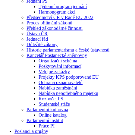
Jednání PS
Týdenní program jednání
Harmonogram akcí
Předsednictví ČR v Radě EU 2022
Proces příjímání zákonů
Přehled zákonodárné činnosti
Ústava ČR
Jednací řád
Důležité zákony
Historie parlamentarismu a české ústavnosti
Kancelář Poslanecké sněmovny
Organizační schéma
Poskytování informací
Veřejné zakázky
Projekty KPS podporované EU
Ochrana oznamovatelů
Nabídka zaměstnání
Nabídka nepotřebného majetku
Rozpočet PS
Studentské stáže
Parlamentní knihovna
Online katalog
Parlamentní institut
Práce PI
Poslanci a orgány