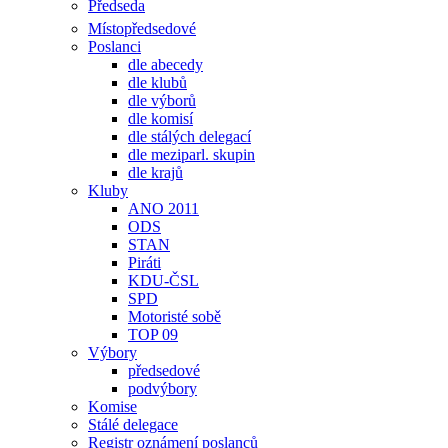
Předseda
Místopředsedové
Poslanci
dle abecedy
dle klubů
dle výborů
dle komisí
dle stálých delegací
dle meziparl. skupin
dle krajů
Kluby
ANO 2011
ODS
STAN
Piráti
KDU-ČSL
SPD
Motoristé sobě
TOP 09
Výbory
předsedové
podvýbory
Komise
Stálé delegace
Registr oznámení poslanců