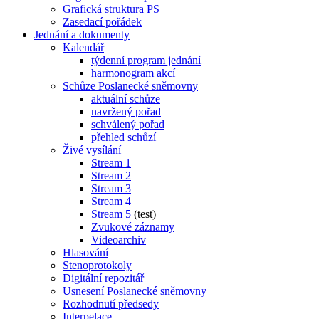
Grafická struktura PS
Zasedací pořádek
Jednání a dokumenty
Kalendář
týdenní program jednání
harmonogram akcí
Schůze Poslanecké sněmovny
aktuální schůze
navržený pořad
schválený pořad
přehled schůzí
Živé vysílání
Stream 1
Stream 2
Stream 3
Stream 4
Stream 5
(test)
Zvukové záznamy
Videoarchiv
Hlasování
Stenoprotokoly
Digitální repozitář
Usnesení Poslanecké sněmovny
Rozhodnutí předsedy
Interpelace