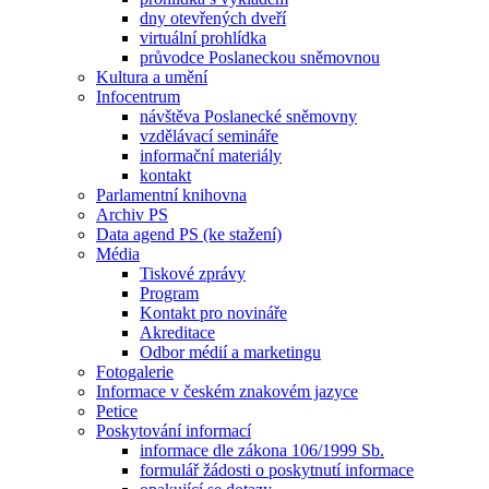
dny otevřených dveří
virtuální prohlídka
průvodce Poslaneckou sněmovnou
Kultura a umění
Infocentrum
návštěva Poslanecké sněmovny
vzdělávací semináře
informační materiály
kontakt
Parlamentní knihovna
Archiv PS
Data agend PS (ke stažení)
Média
Tiskové zprávy
Program
Kontakt pro novináře
Akreditace
Odbor médií a marketingu
Fotogalerie
Informace v českém znakovém jazyce
Petice
Poskytování informací
informace dle zákona 106/1999 Sb.
formulář žádosti o poskytnutí informace