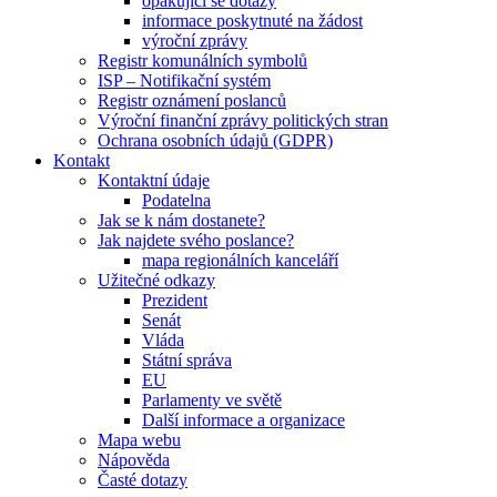
opakující se dotazy
informace poskytnuté na žádost
výroční zprávy
Registr komunálních symbolů
ISP – Notifikační systém
Registr oznámení poslanců
Výroční finanční zprávy politických stran
Ochrana osobních údajů (GDPR)
Kontakt
Kontaktní údaje
Podatelna
Jak se k nám dostanete?
Jak najdete svého poslance?
mapa regionálních kanceláří
Užitečné odkazy
Prezident
Senát
Vláda
Státní správa
EU
Parlamenty ve světě
Další informace a organizace
Mapa webu
Nápověda
Časté dotazy