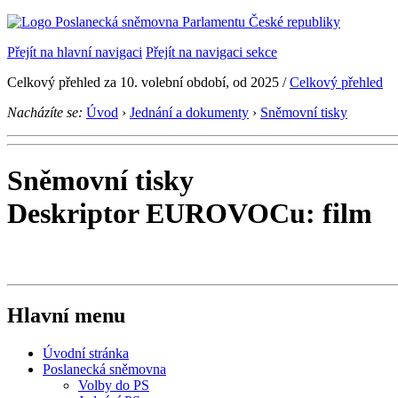
Přejít na hlavní navigaci
Přejít na navigaci sekce
Celkový přehled za 10. volební období, od 2025 /
Celkový přehled
Nacházíte se:
Úvod
›
Jednání a dokumenty
›
Sněmovní tisky
Sněmovní tisky
Deskriptor EUROVOCu: film
Hlavní menu
Úvodní stránka
Poslanecká sněmovna
Volby do PS