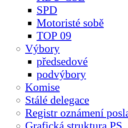
SPD
Motoristé sobě
TOP 09
Výbory
předsedové
podvýbory
Komise
Stálé delegace
Registr oznámení posl
Grafická struktura PS