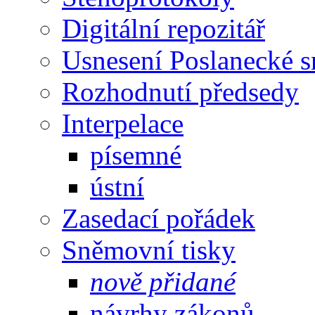
Digitální repozitář
Usnesení Poslanecké 
Rozhodnutí předsedy
Interpelace
písemné
ústní
Zasedací pořádek
Sněmovní tisky
nově přidané
návrhy zákonů