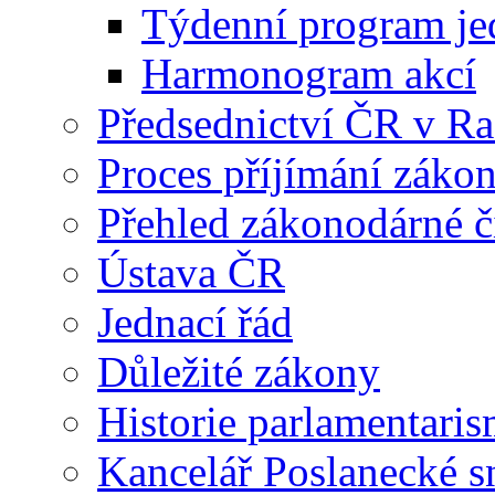
Týdenní program je
Harmonogram akcí
Předsednictví ČR v R
Proces příjímání záko
Přehled zákonodárné č
Ústava ČR
Jednací řád
Důležité zákony
Historie parlamentaris
Kancelář Poslanecké 