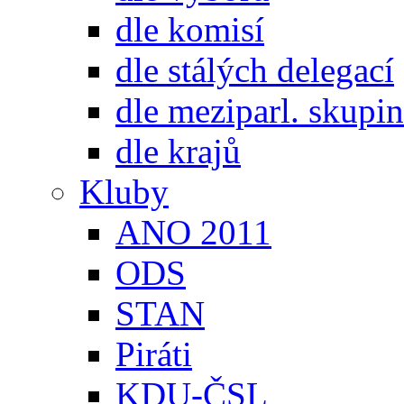
dle komisí
dle stálých delegací
dle meziparl. skupin
dle krajů
Kluby
ANO 2011
ODS
STAN
Piráti
KDU-ČSL