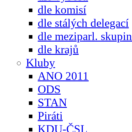
dle komisí
dle stálých delegací
dle meziparl. skupin
dle krajů
Kluby
ANO 2011
ODS
STAN
Piráti
KDU-ČSL