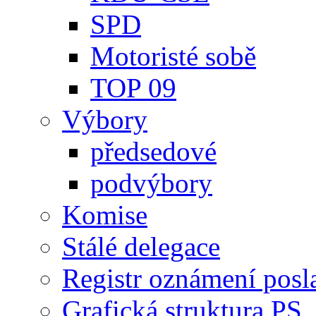
SPD
Motoristé sobě
TOP 09
Výbory
předsedové
podvýbory
Komise
Stálé delegace
Registr oznámení posl
Grafická struktura PS