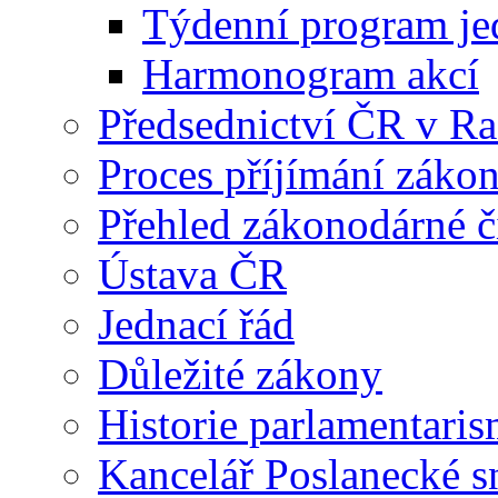
Týdenní program je
Harmonogram akcí
Předsednictví ČR v R
Proces příjímání záko
Přehled zákonodárné č
Ústava ČR
Jednací řád
Důležité zákony
Historie parlamentaris
Kancelář Poslanecké 