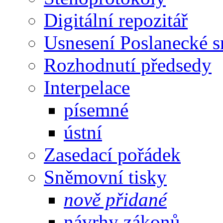
Digitální repozitář
Usnesení Poslanecké 
Rozhodnutí předsedy
Interpelace
písemné
ústní
Zasedací pořádek
Sněmovní tisky
nově přidané
návrhy zákonů