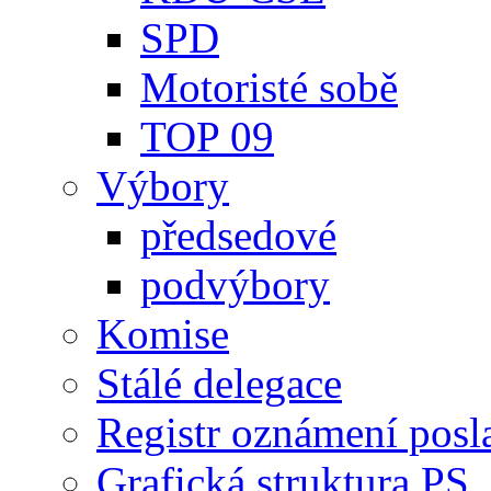
SPD
Motoristé sobě
TOP 09
Výbory
předsedové
podvýbory
Komise
Stálé delegace
Registr oznámení posl
Grafická struktura PS