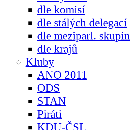
dle komisí
dle stálých delegací
dle meziparl. skupin
dle krajů
Kluby
ANO 2011
ODS
STAN
Piráti
KDU-ČSL