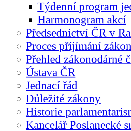
Týdenní program je
Harmonogram akcí
Předsednictví ČR v R
Proces příjímání záko
Přehled zákonodárné č
Ústava ČR
Jednací řád
Důležité zákony
Historie parlamentaris
Kancelář Poslanecké 