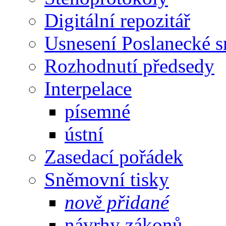
Digitální repozitář
Usnesení Poslanecké 
Rozhodnutí předsedy
Interpelace
písemné
ústní
Zasedací pořádek
Sněmovní tisky
nově přidané
návrhy zákonů