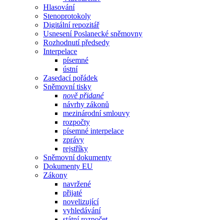
Hlasování
Stenoprotokoly
Digitální repozitář
Usnesení Poslanecké sněmovny
Rozhodnutí předsedy
Interpelace
písemné
ústní
Zasedací pořádek
Sněmovní tisky
nově přidané
návrhy zákonů
mezinárodní smlouvy
rozpočty
písemné interpelace
zprávy
rejstříky
Sněmovní dokumenty
Dokumenty EU
Zákony
navržené
přijaté
novelizující
vyhledávání
státní rozpočet