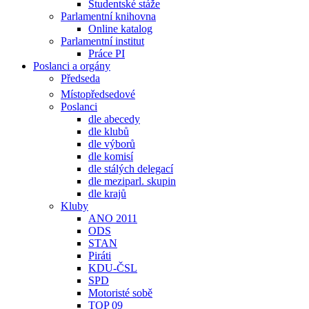
Studentské stáže
Parlamentní knihovna
Online katalog
Parlamentní institut
Práce PI
Poslanci a orgány
Předseda
Místopředsedové
Poslanci
dle abecedy
dle klubů
dle výborů
dle komisí
dle stálých delegací
dle meziparl. skupin
dle krajů
Kluby
ANO 2011
ODS
STAN
Piráti
KDU-ČSL
SPD
Motoristé sobě
TOP 09