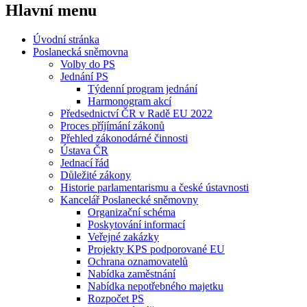
Hlavní menu
Úvodní stránka
Poslanecká sněmovna
Volby do PS
Jednání PS
Týdenní program jednání
Harmonogram akcí
Předsednictví ČR v Radě EU 2022
Proces příjímání zákonů
Přehled zákonodárné činnosti
Ústava ČR
Jednací řád
Důležité zákony
Historie parlamentarismu a české ústavnosti
Kancelář Poslanecké sněmovny
Organizační schéma
Poskytování informací
Veřejné zakázky
Projekty KPS podporované EU
Ochrana oznamovatelů
Nabídka zaměstnání
Nabídka nepotřebného majetku
Rozpočet PS