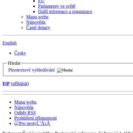
EU
Parlamenty ve světě
Další informace a organizace
Mapa webu
Nápověda
Časté dotazy
English
Česky
Hledat
Plnotextové vyhledávání
ISP
(
příhlásit
)
Mapa webu
Nápověda
Odběr RSS
Prohlášení přístupnosti