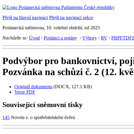
Přejít na hlavní navigaci
Přejít na navigaci sekce
Poslanecká sněmovna, 10. volební období, od 2025
Nacházíte se:
Úvod
›
Poslanci a orgány
›
Výbory
›
RV
›
PBPFTDF
Podvýbor pro bankovnictví, pojiš
Pozvánka na schůzi č. 2 (12. kv
Originál dokumentu
(DOCX, 127.1 KB)
Verze PDF
Související sněmovní tisky
145
Novela z. o spotřebitelském úvěru