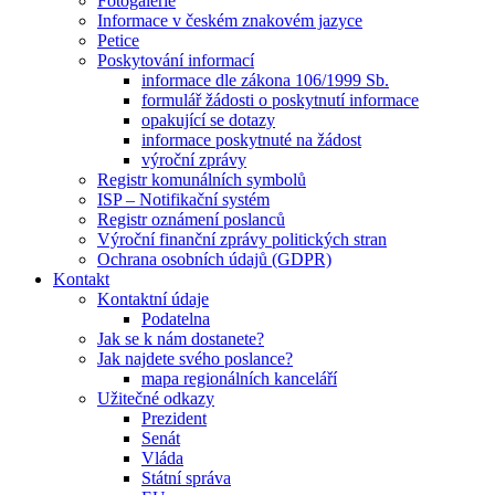
Fotogalerie
Informace v českém znakovém jazyce
Petice
Poskytování informací
informace dle zákona 106/1999 Sb.
formulář žádosti o poskytnutí informace
opakující se dotazy
informace poskytnuté na žádost
výroční zprávy
Registr komunálních symbolů
ISP – Notifikační systém
Registr oznámení poslanců
Výroční finanční zprávy politických stran
Ochrana osobních údajů (GDPR)
Kontakt
Kontaktní údaje
Podatelna
Jak se k nám dostanete?
Jak najdete svého poslance?
mapa regionálních kanceláří
Užitečné odkazy
Prezident
Senát
Vláda
Státní správa