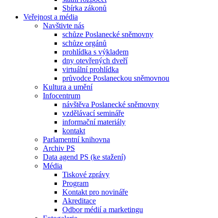
Sbírka zákonů
Veřejnost a média
Navštivte nás
schůze Poslanecké sněmovny
schůze orgánů
prohlídka s výkladem
dny otevřených dveří
virtuální prohlídka
průvodce Poslaneckou sněmovnou
Kultura a umění
Infocentrum
návštěva Poslanecké sněmovny
vzdělávací semináře
informační materiály
kontakt
Parlamentní knihovna
Archiv PS
Data agend PS (ke stažení)
Média
Tiskové zprávy
Program
Kontakt pro novináře
Akreditace
Odbor médií a marketingu