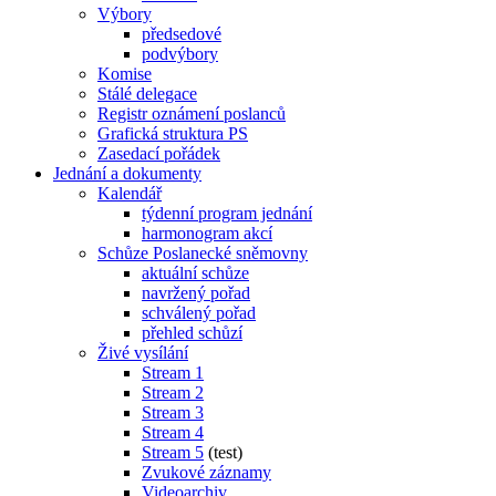
Výbory
předsedové
podvýbory
Komise
Stálé delegace
Registr oznámení poslanců
Grafická struktura PS
Zasedací pořádek
Jednání a dokumenty
Kalendář
týdenní program jednání
harmonogram akcí
Schůze Poslanecké sněmovny
aktuální schůze
navržený pořad
schválený pořad
přehled schůzí
Živé vysílání
Stream 1
Stream 2
Stream 3
Stream 4
Stream 5
(test)
Zvukové záznamy
Videoarchiv