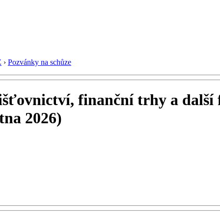
Z
›
Pozvánky na schůze
ťovnictví, finanční trhy a další f
ětna 2026)