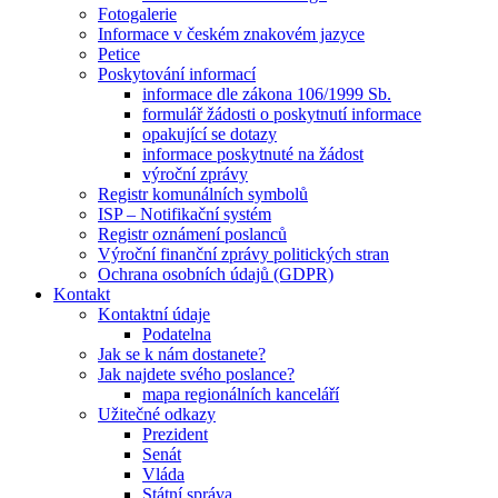
Fotogalerie
Informace v českém znakovém jazyce
Petice
Poskytování informací
informace dle zákona 106/1999 Sb.
formulář žádosti o poskytnutí informace
opakující se dotazy
informace poskytnuté na žádost
výroční zprávy
Registr komunálních symbolů
ISP – Notifikační systém
Registr oznámení poslanců
Výroční finanční zprávy politických stran
Ochrana osobních údajů (GDPR)
Kontakt
Kontaktní údaje
Podatelna
Jak se k nám dostanete?
Jak najdete svého poslance?
mapa regionálních kanceláří
Užitečné odkazy
Prezident
Senát
Vláda
Státní správa