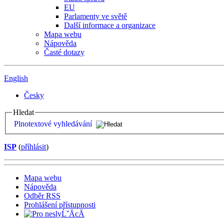
EU
Parlamenty ve světě
Další informace a organizace
Mapa webu
Nápověda
Časté dotazy
English
Česky
Hledat
Plnotextové vyhledávání
ISP
(
příhlásit
)
Mapa webu
Nápověda
Odběr RSS
Prohlášení přístupnosti