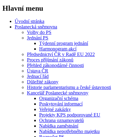
Hlavní menu
Úvodní stránka
Poslanecká sněmovna
Volby do PS
Jednání PS
Týdenní program jednání
Harmonogram akcí
Předsednictví ČR v Radě EU 2022
Proces příjímání zákonů
Přehled zákonodárné činnosti
Ústava ČR
Jednací řád
Důležité zákony
Historie parlamentarismu a české ústavnosti
Kancelář Poslanecké sněmovny
Organizační schéma
Poskytování informací
Veřejné zakázky
Projekty KPS podporované EU
Ochrana oznamovatelů
Nabídka zaměstnání
Nabídka nepotřebného majetku
Rozpočet PS