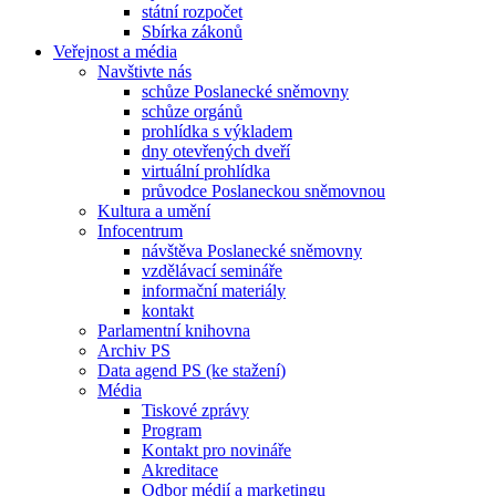
státní rozpočet
Sbírka zákonů
Veřejnost a média
Navštivte nás
schůze Poslanecké sněmovny
schůze orgánů
prohlídka s výkladem
dny otevřených dveří
virtuální prohlídka
průvodce Poslaneckou sněmovnou
Kultura a umění
Infocentrum
návštěva Poslanecké sněmovny
vzdělávací semináře
informační materiály
kontakt
Parlamentní knihovna
Archiv PS
Data agend PS (ke stažení)
Média
Tiskové zprávy
Program
Kontakt pro novináře
Akreditace
Odbor médií a marketingu