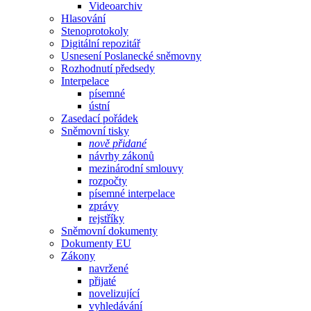
Videoarchiv
Hlasování
Stenoprotokoly
Digitální repozitář
Usnesení Poslanecké sněmovny
Rozhodnutí předsedy
Interpelace
písemné
ústní
Zasedací pořádek
Sněmovní tisky
nově přidané
návrhy zákonů
mezinárodní smlouvy
rozpočty
písemné interpelace
zprávy
rejstříky
Sněmovní dokumenty
Dokumenty EU
Zákony
navržené
přijaté
novelizující
vyhledávání