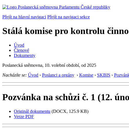
Přejít na hlavní navigaci
Přejít na navigaci sekce
Stálá komise pro kontrolu činno
Úvod
Členové
Dokumenty
Poslanecká sněmovna, 10. volební období, od 2025
Nacházíte se:
Úvod
›
Poslanci a orgány
›
Komise
›
SKBIS
›
Pozvánk
Pozvánka na schůzi č. 1 (12. ún
Originál dokumentu
(DOCX, 125.9 KB)
Verze PDF