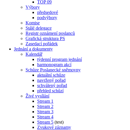
TOP 09
Výbory
předsedové
podvýbory
Komise
Stálé delegace
Registr oznámení poslanců
Grafická struktura PS
Zasedací pořádek
Jednání a dokumenty
Kalendář
týdenní program jednání
harmonogram akcí
Schůze Poslanecké sněmovny
aktuální schůze
navržený pořad
schválený pořad
přehled schůzí
Živé vysílání
Stream 1
Stream 2
Stream 3
Stream 4
Stream 5
(test)
Zvukové záznamy