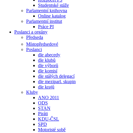
Studentské stáže
Parlamentní knihovna
Online katalog
Parlamentní institut
Práce PI
Poslanci a orgány
Předseda
Místopředsedové
Poslanci
dle abecedy
dle klubů
dle výborů
dle komisí
dle stálých delegací
dle meziparl. skupin
dle krajů
Kluby
ANO 2011
ODS
STAN
Piráti
KDU-ČSL
SPD
Motoristé sobě