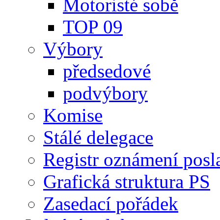
Motoristé sobě
TOP 09
Výbory
předsedové
podvýbory
Komise
Stálé delegace
Registr oznámení posl
Grafická struktura PS
Zasedací pořádek