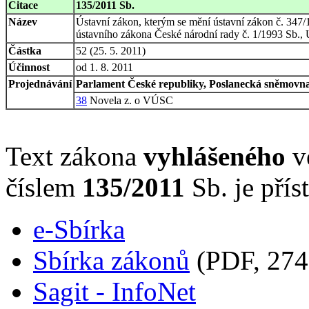
Citace
135/2011 Sb.
Název
Ústavní zákon, kterým se mění ústavní zákon č. 347
ústavního zákona České národní rady č. 1/1993 Sb., 
Částka
52 (25. 5. 2011)
Účinnost
od 1. 8. 2011
Projednávání
Parlament České republiky, Poslanecká sněmovna,
38
Novela z. o VÚSC
Text zákona
vyhlášeného
ve
číslem
135/2011
Sb. je přís
e-Sbírka
Sbírka zákonů
(PDF, 274
Sagit - InfoNet