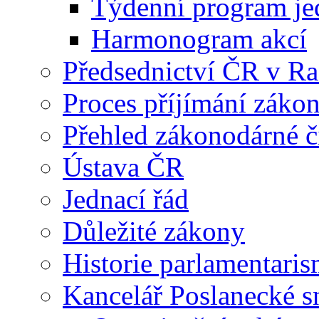
Týdenní program je
Harmonogram akcí
Předsednictví ČR v R
Proces příjímání záko
Přehled zákonodárné č
Ústava ČR
Jednací řád
Důležité zákony
Historie parlamentaris
Kancelář Poslanecké 