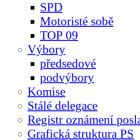
SPD
Motoristé sobě
TOP 09
Výbory
předsedové
podvýbory
Komise
Stálé delegace
Registr oznámení posl
Grafická struktura PS