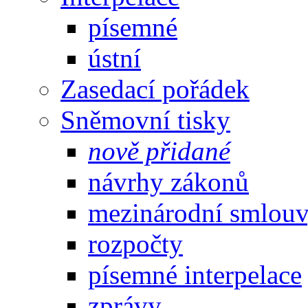
písemné
ústní
Zasedací pořádek
Sněmovní tisky
nově přidané
návrhy zákonů
mezinárodní smlou
rozpočty
písemné interpelace
zprávy