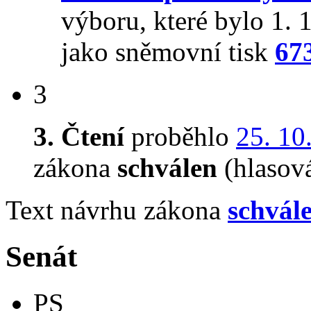
výboru, které bylo 1.
jako sněmovní tisk
67
3
3. Čtení
proběhlo
25. 10
zákona
schválen
(hlasov
Text návrhu zákona
schvál
Senát
PS