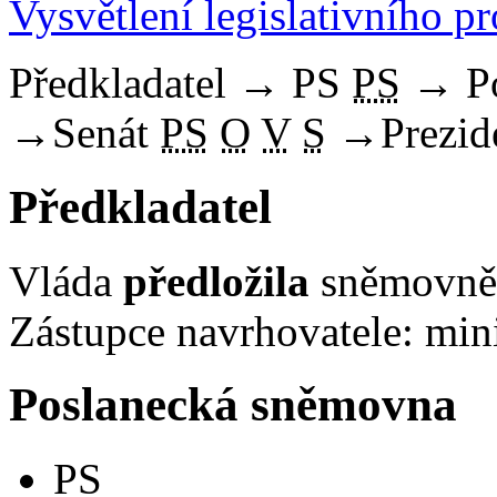
Vysvětlení legislativního p
Předkladatel
→
PS
PS
→
P
→
Senát
PS
O
V
S
→
Prezid
Předkladatel
Vláda
předložila
sněmovně 
Zástupce navrhovatele: mini
Poslanecká sněmovna
PS