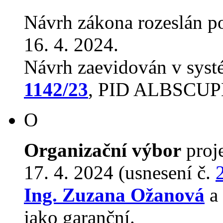
Návrh zákona rozeslán p
16. 4. 2024.
Návrh zaevidován v sys
1142/23
, PID ALBSCU
O
Organizační výbor
proj
17. 4. 2024 (usnesení č.
Ing. Zuzana Ožanová
a 
jako garanční.