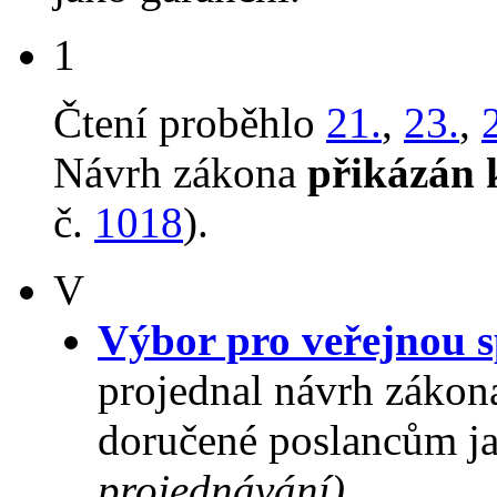
1
Čtení proběhlo
21.
,
23.
,
Návrh zákona
přikázán 
č.
1018
).
V
Výbor pro veřejnou s
projednal návrh zákon
doručené poslancům ja
projednávání)
.