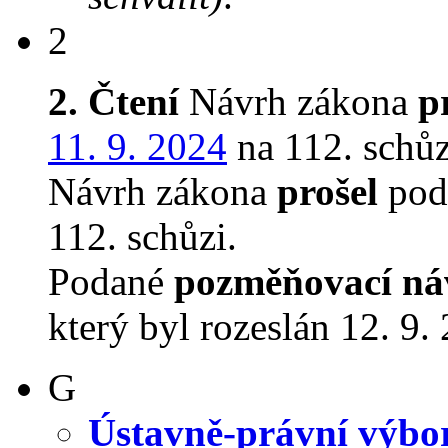
2
2. Čtení
Návrh zákona
p
11. 9. 2024
na 112. schůz
Návrh zákona
prošel
podr
112. schůzi.
Podané
pozměňovací ná
který byl rozeslán 12. 9.
G
Ústavně-právní výbo