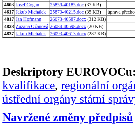
4603
Josef Cogan
25859-40185.doc
(37 KB)
4617
Jakub Michálek
25873-40215.doc
(35 KB)
úprava přech
4817
Jan Hofmann
26073-40587.docx
(312 KB)
4828
Zuzana Ožanová
26084-40598.docx
(20 KB)
4837
Jakub Michálek
26093-40613.docx
(287 KB)
Deskriptory EUROVOCu
kvalifikace
,
regionální orgá
ústřední orgány státní správ
Navržené změny předpisů