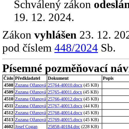
Schválený zákon
odeslá
19. 12. 2024.
Zákon
vyhlášen
23. 12. 20
pod číslem
448/2024
Sb.
Písemné pozměňovací náv
Číslo
Předkladatel
Dokument
Popis
4508
Zuzana Ožanová
25764-40010.docx
(45 KB)
4509
Zuzana Ožanová
25765-40011.docx
(45 KB)
4510
Zuzana Ožanová
25766-40012.docx
(45 KB)
4511
Zuzana Ožanová
25767-40013.docx
(44 KB)
4512
Zuzana Ožanová
25768-40014.docx
(45 KB)
4513
Zuzana Ožanová
25769-40015.docx
(45 KB)
4602
Josef Cogan
25858-40184.doc
(228 KB)