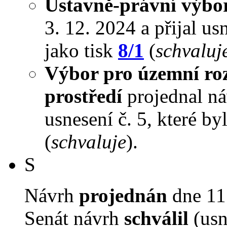
Ústavně-právní výbo
3. 12. 2024 a přijal us
jako tisk
8/1
(
schvaluj
Výbor pro územní roz
prostředí
projednal náv
usnesení č. 5, které by
(
schvaluje
).
S
Návrh
projednán
dne 11.
Senát návrh
schválil
(usn