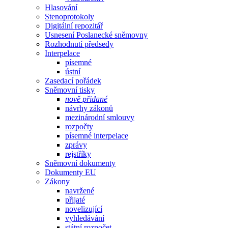
Hlasování
Stenoprotokoly
Digitální repozitář
Usnesení Poslanecké sněmovny
Rozhodnutí předsedy
Interpelace
písemné
ústní
Zasedací pořádek
Sněmovní tisky
nově přidané
návrhy zákonů
mezinárodní smlouvy
rozpočty
písemné interpelace
zprávy
rejstříky
Sněmovní dokumenty
Dokumenty EU
Zákony
navržené
přijaté
novelizující
vyhledávání
státní rozpočet