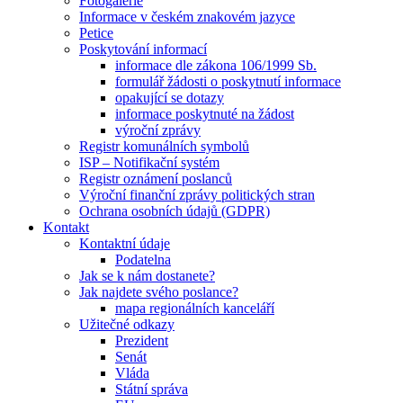
Fotogalerie
Informace v českém znakovém jazyce
Petice
Poskytování informací
informace dle zákona 106/1999 Sb.
formulář žádosti o poskytnutí informace
opakující se dotazy
informace poskytnuté na žádost
výroční zprávy
Registr komunálních symbolů
ISP – Notifikační systém
Registr oznámení poslanců
Výroční finanční zprávy politických stran
Ochrana osobních údajů (GDPR)
Kontakt
Kontaktní údaje
Podatelna
Jak se k nám dostanete?
Jak najdete svého poslance?
mapa regionálních kanceláří
Užitečné odkazy
Prezident
Senát
Vláda
Státní správa