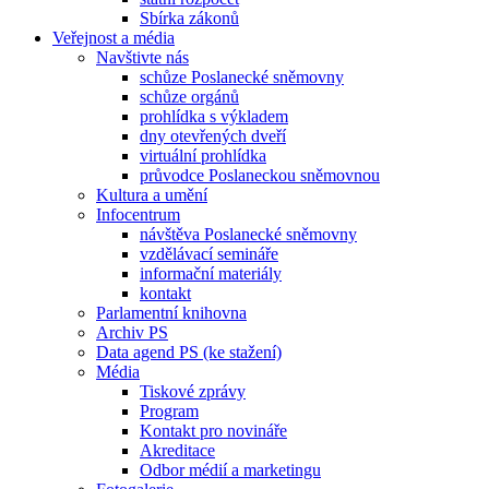
Sbírka zákonů
Veřejnost a média
Navštivte nás
schůze Poslanecké sněmovny
schůze orgánů
prohlídka s výkladem
dny otevřených dveří
virtuální prohlídka
průvodce Poslaneckou sněmovnou
Kultura a umění
Infocentrum
návštěva Poslanecké sněmovny
vzdělávací semináře
informační materiály
kontakt
Parlamentní knihovna
Archiv PS
Data agend PS (ke stažení)
Média
Tiskové zprávy
Program
Kontakt pro novináře
Akreditace
Odbor médií a marketingu