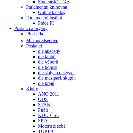
Studentské stáže
Parlamentní knihovna
Online katalog
Parlamentní institut
Práce PI
Poslanci a orgány
Předseda
Místopředsedové
Poslanci
dle abecedy
dle klubů
dle výborů
dle komisí
dle stálých delegací
dle meziparl. skupin
dle krajů
Kluby
ANO 2011
ODS
STAN
Piráti
KDU-ČSL
SPD
Motoristé sobě
TOP 09