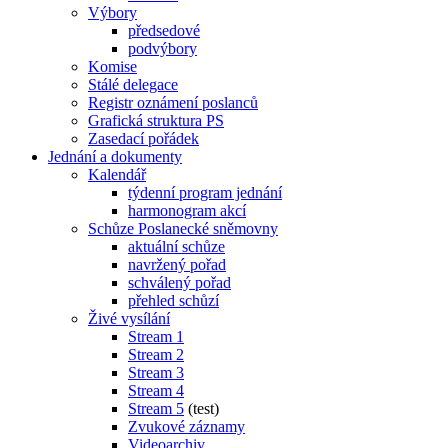
Výbory
předsedové
podvýbory
Komise
Stálé delegace
Registr oznámení poslanců
Grafická struktura PS
Zasedací pořádek
Jednání a dokumenty
Kalendář
týdenní program jednání
harmonogram akcí
Schůze Poslanecké sněmovny
aktuální schůze
navržený pořad
schválený pořad
přehled schůzí
Živé vysílání
Stream 1
Stream 2
Stream 3
Stream 4
Stream 5
(test)
Zvukové záznamy
Videoarchiv