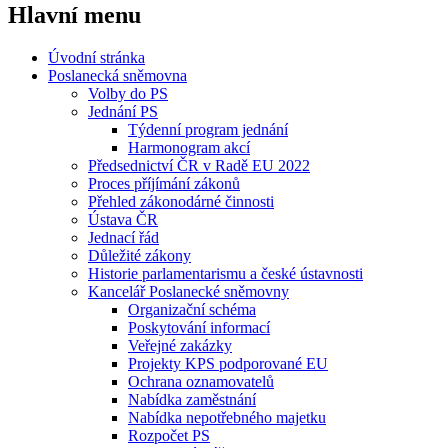
Hlavní menu
Úvodní stránka
Poslanecká sněmovna
Volby do PS
Jednání PS
Týdenní program jednání
Harmonogram akcí
Předsednictví ČR v Radě EU 2022
Proces příjímání zákonů
Přehled zákonodárné činnosti
Ústava ČR
Jednací řád
Důležité zákony
Historie parlamentarismu a české ústavnosti
Kancelář Poslanecké sněmovny
Organizační schéma
Poskytování informací
Veřejné zakázky
Projekty KPS podporované EU
Ochrana oznamovatelů
Nabídka zaměstnání
Nabídka nepotřebného majetku
Rozpočet PS