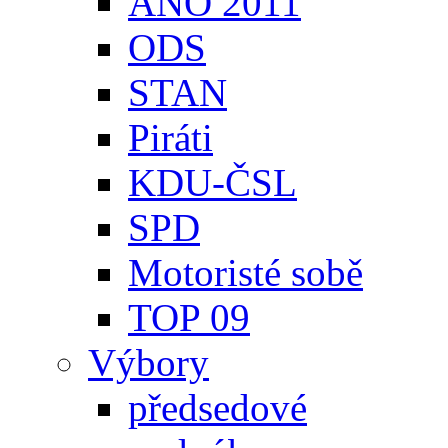
ANO 2011
ODS
STAN
Piráti
KDU-ČSL
SPD
Motoristé sobě
TOP 09
Výbory
předsedové