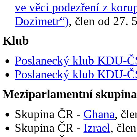
ve věci podezření z koru
Dozimetr“)
, člen od 27. 
Klub
Poslanecký klub KDU-
Poslanecký klub KDU-
Meziparlamentní skupin
Skupina ČR -
Ghana
, čl
Skupina ČR -
Izrael
, čle