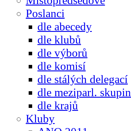
Místopředsedové
Poslanci
dle abecedy
dle klubů
dle výborů
dle komisí
dle stálých delegací
dle meziparl. skupin
dle krajů
Kluby