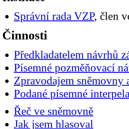
Správní rada VZP
, člen 
Činnosti
Předkladatelem návrhů 
Písemné pozměňovací ná
Zpravodajem sněmovny a 
Podané písemné interpel
Řeč ve sněmovně
Jak jsem hlasoval