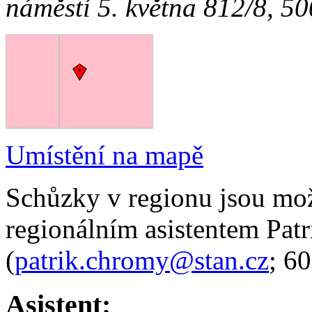
náměstí 5. května 812/8, 5
Umístění na mapě
Schůzky v regionu jsou mo
regionálním asistentem Pa
(
patrik.chromy@stan.cz
; 6
Asistent: