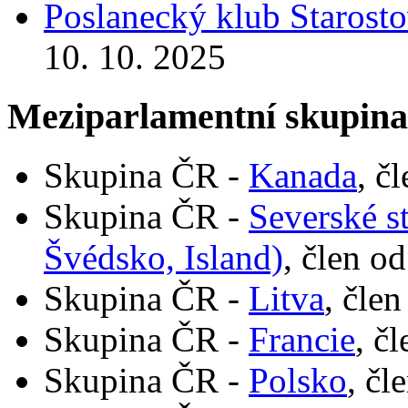
Poslanecký klub Starosto
10. 10. 2025
Meziparlamentní skupin
Skupina ČR -
Kanada
, č
Skupina ČR -
Severské s
Švédsko, Island)
, člen o
Skupina ČR -
Litva
, člen
Skupina ČR -
Francie
, č
Skupina ČR -
Polsko
, čl