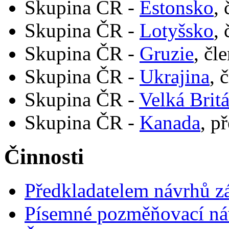
Skupina ČR -
Estonsko
,
Skupina ČR -
Lotyšsko
,
Skupina ČR -
Gruzie
, čl
Skupina ČR -
Ukrajina
, 
Skupina ČR -
Velká Brit
Skupina ČR -
Kanada
, p
Činnosti
Předkladatelem návrhů 
Písemné pozměňovací ná