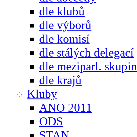
dle klubů
dle výborů
dle komisí
dle stálých delegací
dle meziparl. skupin
dle krajů
Kluby
ANO 2011
ODS
STAN