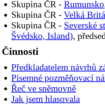
Skupina ČR -
Rumunsko
Skupina ČR -
Velká Brit
Skupina ČR -
Severské s
Švédsko, Island)
, předse
Činnosti
Předkladatelem návrhů 
Písemné pozměňovací ná
Řeč ve sněmovně
Jak jsem hlasovala