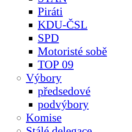
Piráti
KDU-ČSL
SPD
Motoristé sobě
TOP 09
Výbory
předsedové
podvýbory
Komise
Stálé delegace