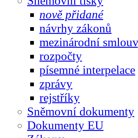
Sněmovní tisky
nově přidané
návrhy zákonů
mezinárodní smlou
rozpočty
písemné interpelace
zprávy
rejstříky
Sněmovní dokumenty
Dokumenty EU