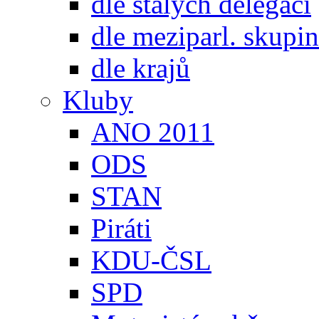
dle stálých delegací
dle meziparl. skupin
dle krajů
Kluby
ANO 2011
ODS
STAN
Piráti
KDU-ČSL
SPD