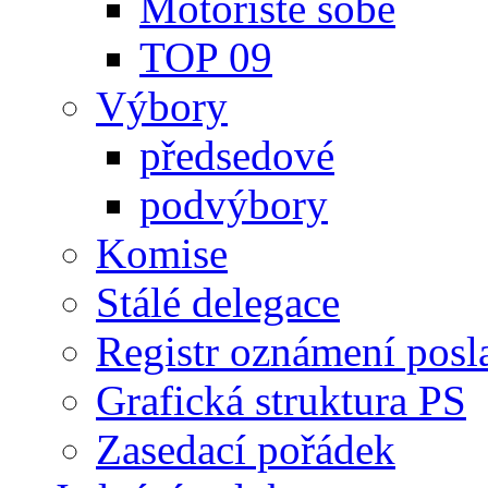
Motoristé sobě
TOP 09
Výbory
předsedové
podvýbory
Komise
Stálé delegace
Registr oznámení posl
Grafická struktura PS
Zasedací pořádek