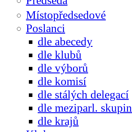
Předseda
Místopředsedové
Poslanci
dle abecedy
dle klubů
dle výborů
dle komisí
dle stálých delegací
dle meziparl. skupin
dle krajů