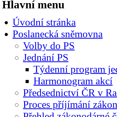
Hlavní menu
Úvodní stránka
Poslanecká sněmovna
Volby do PS
Jednání PS
Týdenní program je
Harmonogram akcí
Předsednictví ČR v R
Proces příjímání záko
Přehled zákonodárné č