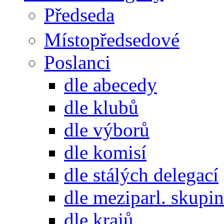
Předseda
Místopředsedové
Poslanci
dle abecedy
dle klubů
dle výborů
dle komisí
dle stálých delegací
dle meziparl. skupin
dle krajů