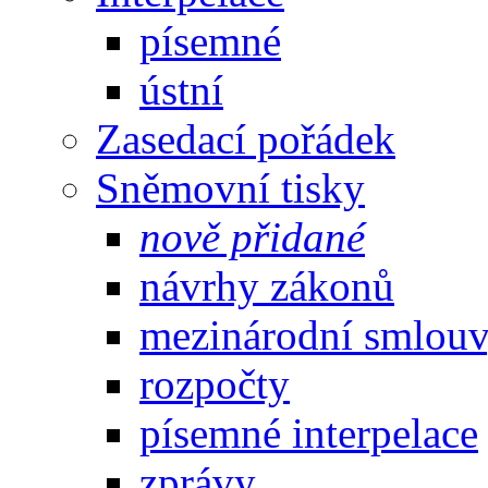
písemné
ústní
Zasedací pořádek
Sněmovní tisky
nově přidané
návrhy zákonů
mezinárodní smlou
rozpočty
písemné interpelace
zprávy