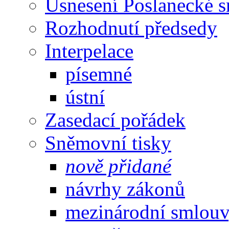
Usnesení Poslanecké 
Rozhodnutí předsedy
Interpelace
písemné
ústní
Zasedací pořádek
Sněmovní tisky
nově přidané
návrhy zákonů
mezinárodní smlou