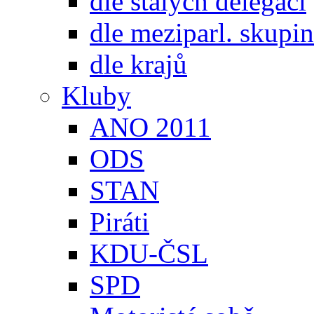
dle stálých delegací
dle meziparl. skupin
dle krajů
Kluby
ANO 2011
ODS
STAN
Piráti
KDU-ČSL
SPD