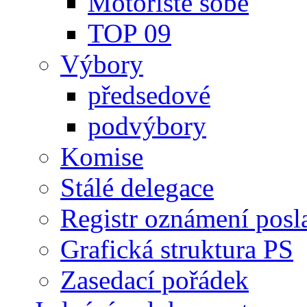
Motoristé sobě
TOP 09
Výbory
předsedové
podvýbory
Komise
Stálé delegace
Registr oznámení posl
Grafická struktura PS
Zasedací pořádek