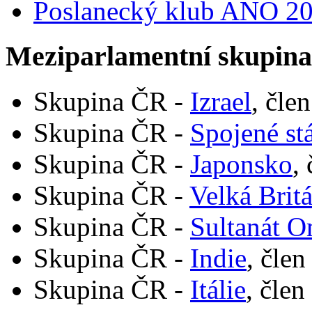
Poslanecký klub ANO 2
Meziparlamentní skupin
Skupina ČR -
Izrael
, čle
Skupina ČR -
Spojené st
Skupina ČR -
Japonsko
,
Skupina ČR -
Velká Brit
Skupina ČR -
Sultanát 
Skupina ČR -
Indie
, člen
Skupina ČR -
Itálie
, člen