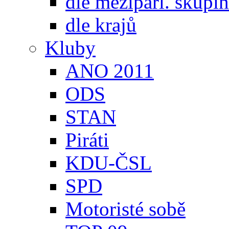
dle meziparl. skupin
dle krajů
Kluby
ANO 2011
ODS
STAN
Piráti
KDU-ČSL
SPD
Motoristé sobě