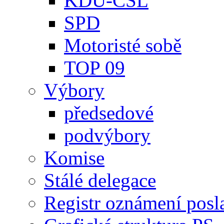
KDU-ČSL
SPD
Motoristé sobě
TOP 09
Výbory
předsedové
podvýbory
Komise
Stálé delegace
Registr oznámení posl