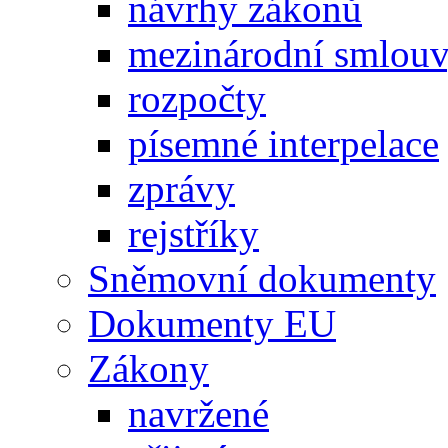
návrhy zákonů
mezinárodní smlou
rozpočty
písemné interpelace
zprávy
rejstříky
Sněmovní dokumenty
Dokumenty EU
Zákony
navržené