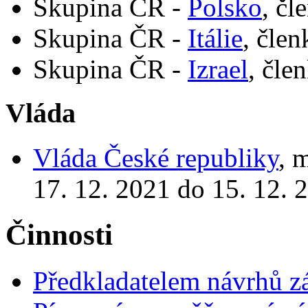
Skupina ČR -
Polsko
, čl
Skupina ČR -
Itálie
, člen
Skupina ČR -
Izrael
, čle
Vláda
Vláda České republiky
, 
17. 12. 2021 do 15. 12. 
Činnosti
Předkladatelem návrhů 