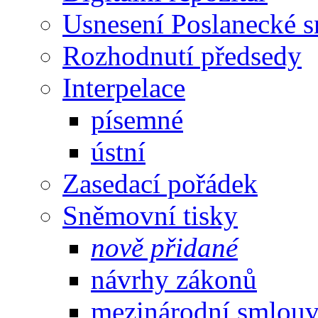
Usnesení Poslanecké 
Rozhodnutí předsedy
Interpelace
písemné
ústní
Zasedací pořádek
Sněmovní tisky
nově přidané
návrhy zákonů
mezinárodní smlou