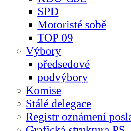
SPD
Motoristé sobě
TOP 09
Výbory
předsedové
podvýbory
Komise
Stálé delegace
Registr oznámení posl
Grafická struktura PS