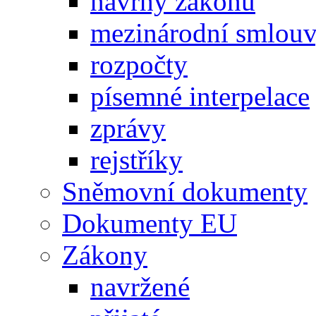
návrhy zákonů
mezinárodní smlou
rozpočty
písemné interpelace
zprávy
rejstříky
Sněmovní dokumenty
Dokumenty EU
Zákony
navržené