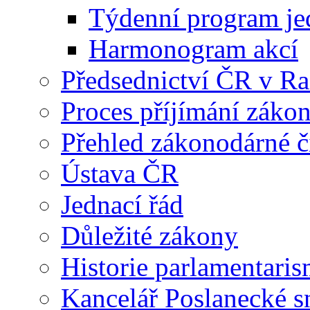
Týdenní program je
Harmonogram akcí
Předsednictví ČR v R
Proces příjímání záko
Přehled zákonodárné č
Ústava ČR
Jednací řád
Důležité zákony
Historie parlamentaris
Kancelář Poslanecké 