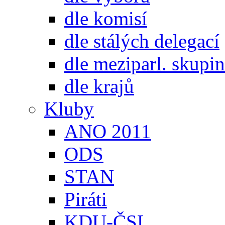
dle komisí
dle stálých delegací
dle meziparl. skupin
dle krajů
Kluby
ANO 2011
ODS
STAN
Piráti
KDU-ČSL