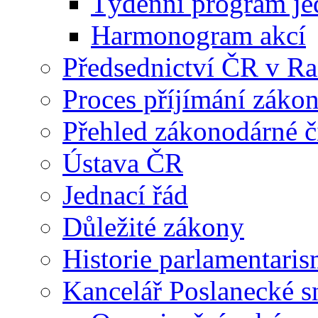
Týdenní program je
Harmonogram akcí
Předsednictví ČR v R
Proces příjímání záko
Přehled zákonodárné č
Ústava ČR
Jednací řád
Důležité zákony
Historie parlamentaris
Kancelář Poslanecké 