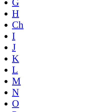
G
H
Ch
I
J
K
L
M
N
O