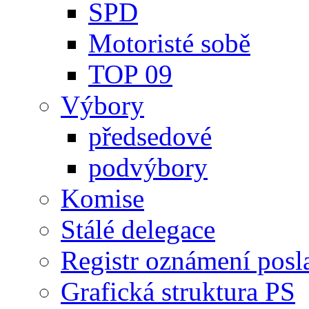
SPD
Motoristé sobě
TOP 09
Výbory
předsedové
podvýbory
Komise
Stálé delegace
Registr oznámení posl
Grafická struktura PS