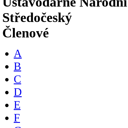
Ústavodárné Národní
Středočeský
Členové
A
B
C
D
E
F