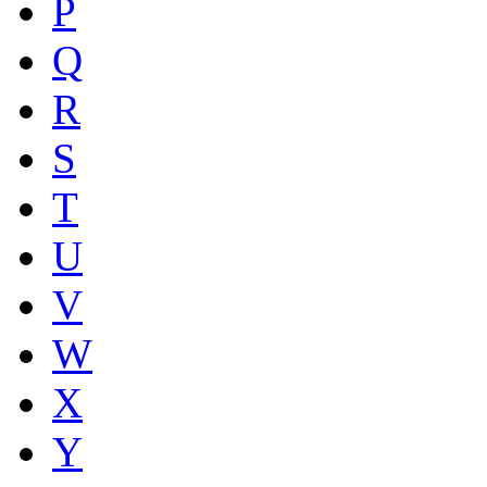
P
Q
R
S
T
U
V
W
X
Y