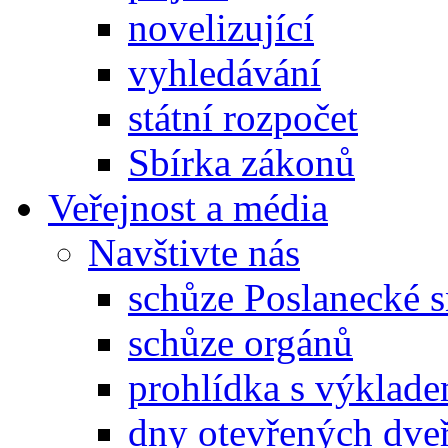
novelizující
vyhledávání
státní rozpočet
Sbírka zákonů
Veřejnost a média
Navštivte nás
schůze Poslanecké
schůze orgánů
prohlídka s výklad
dny otevřených dveř