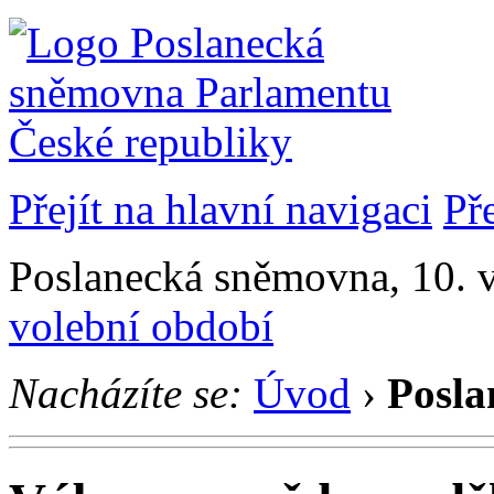
Přejít na hlavní navigaci
Př
Poslanecká sněmovna, 10. v
volební období
Nacházíte se:
Úvod
›
Posla