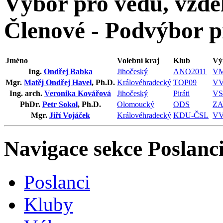
Výbor pro vědu, vzděl
Členové - Podvýbor pr
Jméno
Volební kraj
Klub
Vý
Ing.
Ondřej Babka
Jihočeský
ANO2011
V
Mgr.
Matěj Ondřej Havel
, Ph.D.
Královéhradecký
TOP09
V
Ing. arch.
Veronika Kovářová
Jihočeský
Piráti
V
PhDr.
Petr Sokol
, Ph.D.
Olomoucký
ODS
ZA
Mgr.
Jiří Vojáček
Královéhradecký
KDU-ČSL
V
Navigace sekce
Poslanci
Poslanci
Kluby