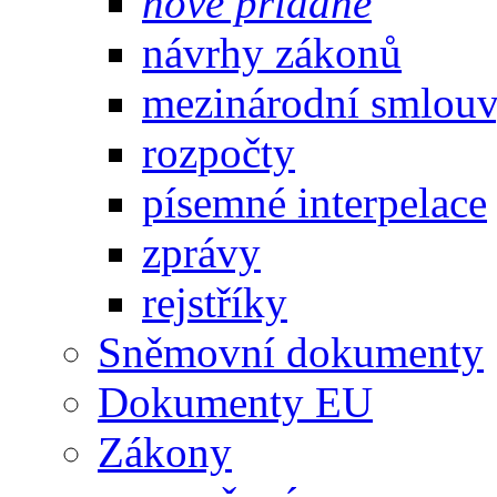
nově přidané
návrhy zákonů
mezinárodní smlou
rozpočty
písemné interpelace
zprávy
rejstříky
Sněmovní dokumenty
Dokumenty EU
Zákony