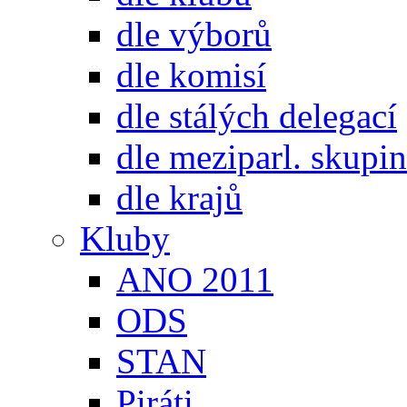
dle výborů
dle komisí
dle stálých delegací
dle meziparl. skupin
dle krajů
Kluby
ANO 2011
ODS
STAN
Piráti