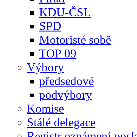
KDU-ČSL
SPD
Motoristé sobě
TOP 09
Výbory
předsedové
podvýbory
Komise
Stálé delegace
Registr oznámení posl