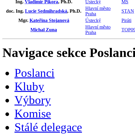
Ing.
Vladimír Pikora
, Ph.D.
Ústecký
MS
Hlavní město
doc. Ing.
Lucie Sedmihradská
, Ph.D.
STAN
Praha
Mgr.
Kateřina Stojanová
Ústecký
Piráti
Hlavní město
Michal Zuna
TOP0
Praha
Navigace sekce
Poslanci
Poslanci
Kluby
Výbory
Komise
Stálé delegace