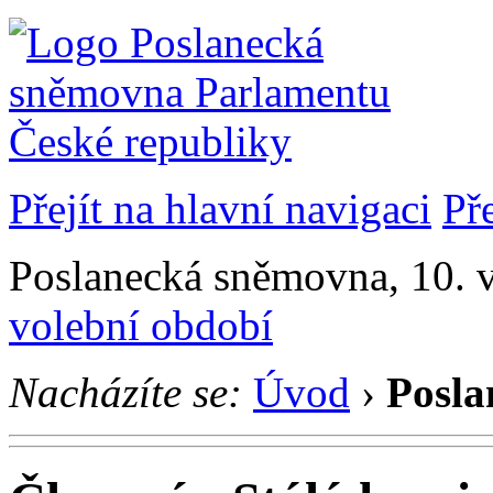
Přejít na hlavní navigaci
Př
Poslanecká sněmovna, 10. v
volební období
Nacházíte se:
Úvod
›
Posla