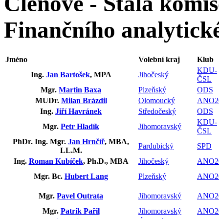
Členové - Stálá komis
Finančního analytick
Jméno
Volební kraj
Klub
KDU-
Ing.
Jan Bartošek
, MPA
Jihočeský
ČSL
Mgr.
Martin Baxa
Plzeňský
ODS
MUDr.
Milan Brázdil
Olomoucký
ANO2
Ing.
Jiří Havránek
Středočeský
ODS
KDU-
Mgr.
Petr Hladík
Jihomoravský
ČSL
PhDr. Ing. Mgr.
Jan Hrnčíř
, MBA,
Pardubický
SPD
LL.M.
Ing.
Roman Kubíček
, Ph.D., MBA
Jihočeský
ANO2
Mgr. Bc.
Hubert Lang
Plzeňský
ANO2
Mgr.
Pavel Outrata
Jihomoravský
ANO2
Mgr.
Patrik Pařil
Jihomoravský
ANO2