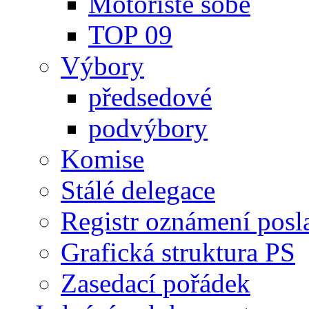
Motoristé sobě
TOP 09
Výbory
předsedové
podvýbory
Komise
Stálé delegace
Registr oznámení posl
Grafická struktura PS
Zasedací pořádek