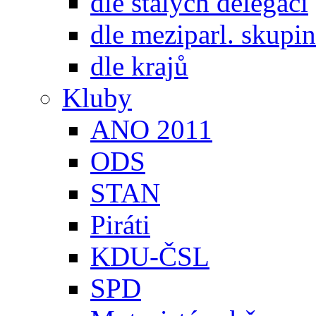
dle stálých delegací
dle meziparl. skupin
dle krajů
Kluby
ANO 2011
ODS
STAN
Piráti
KDU-ČSL
SPD