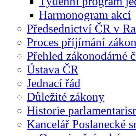
Týdenní program je
Harmonogram akcí
Předsednictví ČR v R
Proces příjímání záko
Přehled zákonodárné č
Ústava ČR
Jednací řád
Důležité zákony
Historie parlamentaris
Kancelář Poslanecké 