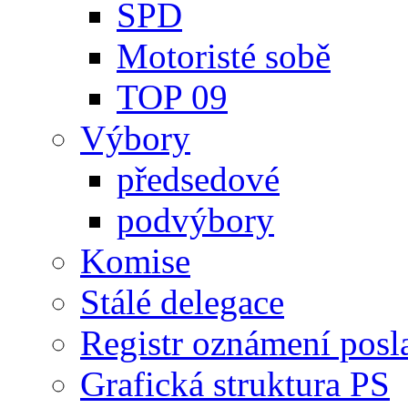
SPD
Motoristé sobě
TOP 09
Výbory
předsedové
podvýbory
Komise
Stálé delegace
Registr oznámení posl
Grafická struktura PS