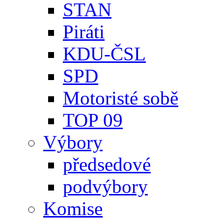
STAN
Piráti
KDU-ČSL
SPD
Motoristé sobě
TOP 09
Výbory
předsedové
podvýbory
Komise