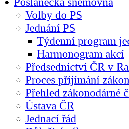
Poslanecká sněmovna
Volby do PS
Jednání PS
Týdenní program je
Harmonogram akcí
Předsednictví ČR v R
Proces příjímání záko
Přehled zákonodárné č
Ústava ČR
Jednací řád