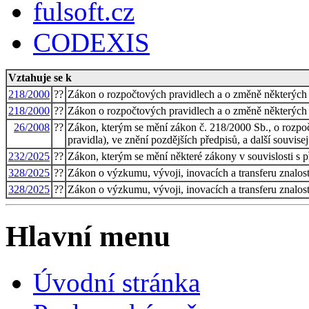
fulsoft.cz
CODEXIS
Vztahuje se k
218/2000
??
Zákon o rozpočtových pravidlech a o změně některých 
218/2000
??
Zákon o rozpočtových pravidlech a o změně některých 
26/2008
??
Zákon, kterým se mění zákon č. 218/2000 Sb., o rozpo
pravidla), ve znění pozdějších předpisů, a další souvise
232/2025
??
Zákon, kterým se mění některé zákony v souvislosti s př
328/2025
??
Zákon o výzkumu, vývoji, inovacích a transferu znalost
328/2025
??
Zákon o výzkumu, vývoji, inovacích a transferu znalost
Hlavní menu
Úvodní stránka