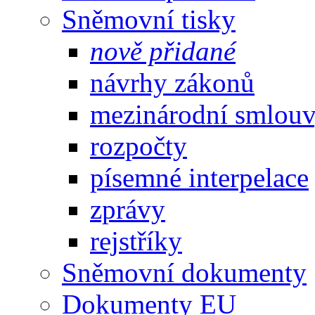
Sněmovní tisky
nově přidané
návrhy zákonů
mezinárodní smlou
rozpočty
písemné interpelace
zprávy
rejstříky
Sněmovní dokumenty
Dokumenty EU