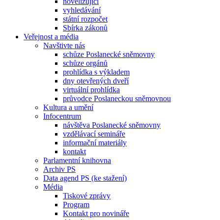
novelizující
vyhledávání
státní rozpočet
Sbírka zákonů
Veřejnost a média
Navštivte nás
schůze Poslanecké sněmovny
schůze orgánů
prohlídka s výkladem
dny otevřených dveří
virtuální prohlídka
průvodce Poslaneckou sněmovnou
Kultura a umění
Infocentrum
návštěva Poslanecké sněmovny
vzdělávací semináře
informační materiály
kontakt
Parlamentní knihovna
Archiv PS
Data agend PS (ke stažení)
Média
Tiskové zprávy
Program
Kontakt pro novináře