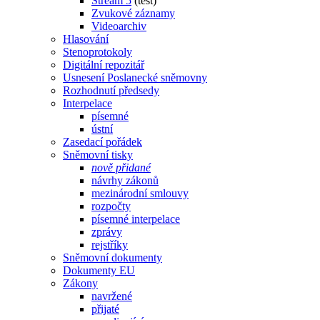
Stream 5
(test)
Zvukové záznamy
Videoarchiv
Hlasování
Stenoprotokoly
Digitální repozitář
Usnesení Poslanecké sněmovny
Rozhodnutí předsedy
Interpelace
písemné
ústní
Zasedací pořádek
Sněmovní tisky
nově přidané
návrhy zákonů
mezinárodní smlouvy
rozpočty
písemné interpelace
zprávy
rejstříky
Sněmovní dokumenty
Dokumenty EU
Zákony
navržené
přijaté