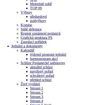
Motoristé sobě
TOP 09
Výbory
předsedové
podvýbory
Komise
Stálé delegace
Registr oznámení poslanců
Grafická struktura PS
Zasedací pořádek
Jednání a dokumenty
Kalendář
týdenní program jednání
harmonogram akcí
Schůze Poslanecké sněmovny
aktuální schůze
navržený pořad
schválený pořad
přehled schůzí
Živé vysílání
Stream 1
Stream 2
Stream 3
Stream 4