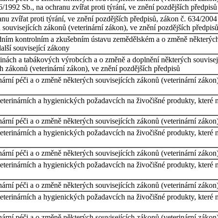
6/1992 Sb., na ochranu zvířat proti týrání, ve znění pozdějších předpisů
u zvířat proti týrání, ve znění pozdějších předpisů, zákon č. 634/2004 
 souvisejících zákonů (veterinární zákon), ve znění pozdějších předpis
edním kontrolním a zkušebním ústavu zemědělském a o změně některých
alší související zákony
inách a tabákových výrobcích a o změně a doplnění některých souvisej
ch zákonů (veterinární zákon), ve znění pozdějších předpisů
ární péči a o změně některých souvisejících zákonů (veterinární zákon)
veterinárních a hygienických požadavcích na živočišné produkty, kter
ární péči a o změně některých souvisejících zákonů (veterinární zákon)
veterinárních a hygienických požadavcích na živočišné produkty, kter
rní péči a o změně některých souvisejících zákonů (veterinární zákon),
veterinárních a hygienických požadavcích na živočišné produkty, kter
rní péči a o změně některých souvisejících zákonů (veterinární zákon),
veterinárních a hygienických požadavcích na živočišné produkty, kter
rní péči a o změně některých souvisejících zákonů (veterinární zákon),