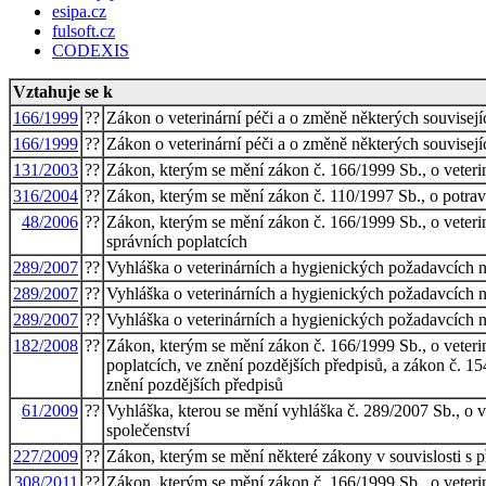
esipa.cz
fulsoft.cz
CODEXIS
Vztahuje se k
166/1999
??
Zákon o veterinární péči a o změně některých souvisejí
166/1999
??
Zákon o veterinární péči a o změně některých souvisejí
131/2003
??
Zákon, kterým se mění zákon č. 166/1999 Sb., o veterin
316/2004
??
Zákon, kterým se mění zákon č. 110/1997 Sb., o potrav
48/2006
??
Zákon, kterým se mění zákon č. 166/1999 Sb., o veterin
správních poplatcích
289/2007
??
Vyhláška o veterinárních a hygienických požadavcích n
289/2007
??
Vyhláška o veterinárních a hygienických požadavcích n
289/2007
??
Vyhláška o veterinárních a hygienických požadavcích n
182/2008
??
Zákon, kterým se mění zákon č. 166/1999 Sb., o veterin
poplatcích, ve znění pozdějších předpisů, a zákon č. 1
znění pozdějších předpisů
61/2009
??
Vyhláška, kterou se mění vyhláška č. 289/2007 Sb., o 
společenství
227/2009
??
Zákon, kterým se mění některé zákony v souvislosti s p
308/2011
??
Zákon, kterým se mění zákon č. 166/1999 Sb., o veterin