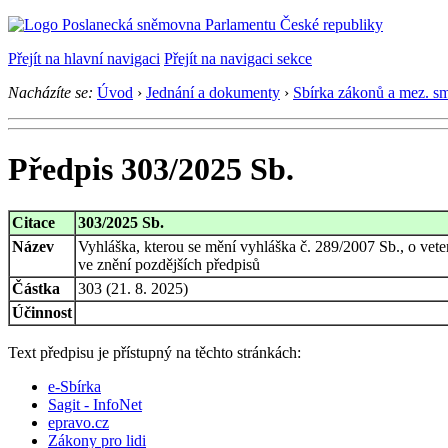
Přejít na hlavní navigaci
Přejít na navigaci sekce
Nacházíte se:
Úvod
›
Jednání a dokumenty
›
Sbírka zákonů a mez. s
Předpis 303/2025 Sb.
Citace
303/2025 Sb.
Název
Vyhláška, kterou se mění vyhláška č. 289/2007 Sb., o vet
ve znění pozdějších předpisů
Částka
303 (21. 8. 2025)
Účinnost
Text předpisu je přístupný na těchto stránkách:
e-Sbírka
Sagit - InfoNet
epravo.cz
Zákony pro lidi