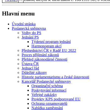
Hlavní menu
Úvodní stránka
Poslanecká sněmovna
Volby do PS
Jednání PS
Týdenní program jednání
Harmonogram akcí
Předsednictví ČR v Radě EU 2022
Proces příjímání zákonů
Přehled zákonodárné činnosti
Ústava ČR
Jednací řád
Důležité zákony
Historie parlamentarismu a české ústavnosti
Kancelář Poslanecké sněmovny
Organizační schéma
Poskytování informací
Veřejné zakázky
Projekty KPS podporované EU
Ochrana oznamovatelů
Nabídka zaměstnání