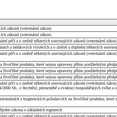
cích zákonů (veterinární zákon)
cích zákonů (veterinární zákon)
ární péči a o změně některých souvisejících zákonů (veterinární zákon)
inách a tabákových výrobcích a o změně a doplnění některých souvisejí
ární péči a o změně některých souvisejících zákonů (veterinární zákon)
a živočišné produkty, které nejsou upraveny přímo použitelnými předp
a živočišné produkty, které nejsou upraveny přímo použitelnými předp
a živočišné produkty, které nejsou upraveny přímo použitelnými předp
ární péči a o změně některých souvisejících zákonů (veterinární zákon)
54/2000 Sb., o šlechtění, plemenitbě a evidenci hospodářských zvířat a
veterinárních a hygienických požadavcích na živočišné produkty, kter
řijetím zákona o základních registrech
ární péči a o změně některých souvisejících zákonů (veterinární zákon)