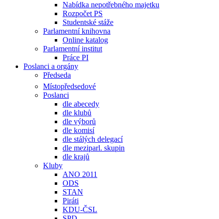
Nabídka nepotřebného majetku
Rozpočet PS
Studentské stáže
Parlamentní knihovna
Online katalog
Parlamentní institut
Práce PI
Poslanci a orgány
Předseda
Místopředsedové
Poslanci
dle abecedy
dle klubů
dle výborů
dle komisí
dle stálých delegací
dle meziparl. skupin
dle krajů
Kluby
ANO 2011
ODS
STAN
Piráti
KDU-ČSL
SPD