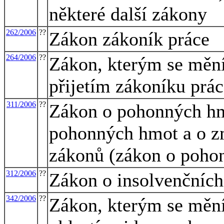
některé další zákony
262/2006
??
Zákon zákoník práce
264/2006
??
Zákon, kterým se mění 
přijetím zákoníku prá
311/2006
??
Zákon o pohonných hmo
pohonných hmot a o zm
zákonů (zákon o poho
312/2006
??
Zákon o insolvenčních
342/2006
??
Zákon, kterým se mění