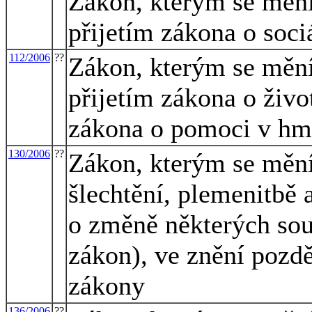
Zákon, kterým se mění 
přijetím zákona o soci
112/2006
??
Zákon, kterým se mění 
přijetím zákona o živ
zákona o pomoci v hm
130/2006
??
Zákon, kterým se mění
šlechtění, plemenitbě 
o změně některých sou
zákon), ve znění pozdě
zákony
136/2006
??