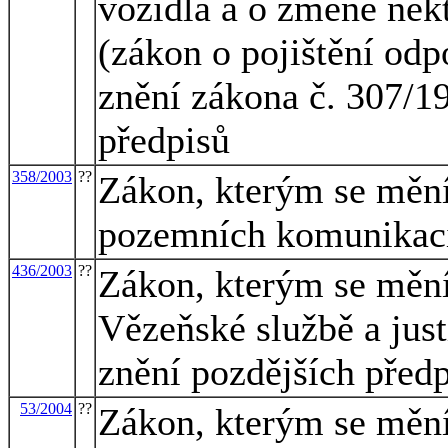
vozidla a o změně něk
(zákon o pojištění odp
znění zákona č. 307/19
předpisů
358/2003
??
Zákon, kterým se mění
pozemních komunikacíc
436/2003
??
Zákon, kterým se mění
Vězeňské službě a just
znění pozdějších předp
53/2004
??
Zákon, kterým se mění