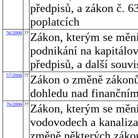
předpisů, a zákon č. 6
poplatcích
56/2006
??
Zákon, kterým se mění
podnikání na kapitálov
předpisů, a další souvi
57/2006
??
Zákon o změně zákonů 
dohledu nad finanční
76/2006
??
Zákon, kterým se mění
vodovodech a kanaliza
změně některých záko