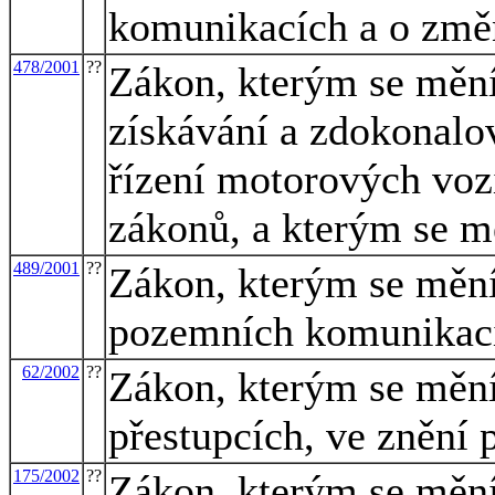
komunikacích a o změ
478/2001
??
Zákon, kterým se mění
získávání a zdokonalo
řízení motorových voz
zákonů, a kterým se m
489/2001
??
Zákon, kterým se mění
pozemních komunikacíc
62/2002
??
Zákon, kterým se mění
přestupcích, ve znění 
175/2002
??
Zákon, kterým se mění