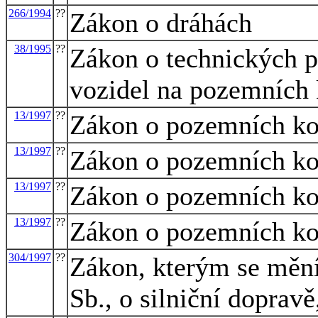
266/1994
??
Zákon o dráhách
38/1995
??
Zákon o technických p
vozidel na pozemních
13/1997
??
Zákon o pozemních k
13/1997
??
Zákon o pozemních k
13/1997
??
Zákon o pozemních k
13/1997
??
Zákon o pozemních k
304/1997
??
Zákon, kterým se mění
Sb., o silniční doprav