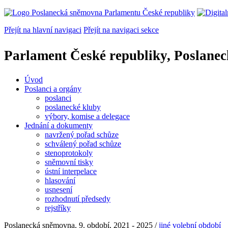
Přejít na hlavní navigaci
Přejít na navigaci sekce
Parlament České republiky, Poslane
Úvod
Poslanci a orgány
poslanci
poslanecké kluby
výbory, komise a delegace
Jednání a dokumenty
navržený pořad schůze
schválený pořad schůze
stenoprotokoly
sněmovní tisky
ústní interpelace
hlasování
usnesení
rozhodnutí předsedy
rejstříky
Poslanecká sněmovna, 9. období, 2021 - 2025 /
jiné volební období