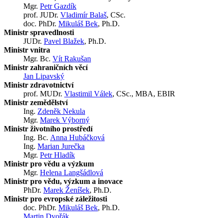
Mgr.
Petr Gazdík
prof. JUDr.
Vladimír Balaš
, CSc.
doc. PhDr.
Mikuláš Bek
, Ph.D.
Ministr spravedlnosti
JUDr.
Pavel Blažek
, Ph.D.
Ministr vnitra
Mgr. Bc.
Vít Rakušan
Ministr zahraničních věcí
Jan Lipavský
Ministr zdravotnictví
prof. MUDr.
Vlastimil Válek
, CSc., MBA, EBIR
Ministr zemědělství
Ing.
Zdeněk Nekula
Mgr.
Marek Výborný
Ministr životního prostředí
Ing. Bc.
Anna Hubáčková
Ing.
Marian Jurečka
Mgr.
Petr Hladík
Ministr pro vědu a výzkum
Mgr.
Helena Langšádlová
Ministr pro vědu, výzkum a inovace
PhDr.
Marek Ženíšek
, Ph.D.
Ministr pro evropské záležitosti
doc. PhDr.
Mikuláš Bek
, Ph.D.
Martin Dvořák