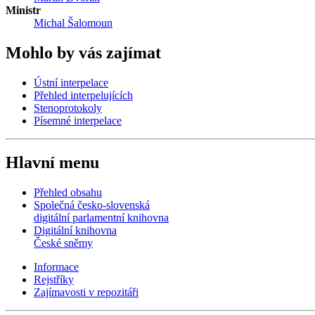
Ministr
Michal Šalomoun
Mohlo by vás zajímat
Ústní interpelace
Přehled interpelujících
Stenoprotokoly
Písemné interpelace
Hlavní menu
Přehled obsahu
Společná česko-slovenská
digitální parlamentní knihovna
Digitální knihovna
České sněmy
Informace
Rejstříky
Zajímavosti v repozitáři