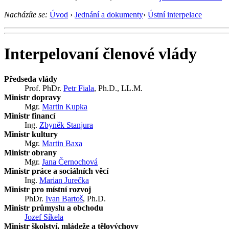
Nacházíte se:
Úvod
›
Jednání a dokumenty
›
Ústní interpelace
Interpelovaní členové vlády
Předseda vlády
Prof. PhDr.
Petr Fiala
, Ph.D., LL.M.
Ministr dopravy
Mgr.
Martin Kupka
Ministr financí
Ing.
Zbyněk Stanjura
Ministr kultury
Mgr.
Martin Baxa
Ministr obrany
Mgr.
Jana Černochová
Ministr práce a sociálních věcí
Ing.
Marian Jurečka
Ministr pro místní rozvoj
PhDr.
Ivan Bartoš
, Ph.D.
Ministr průmyslu a obchodu
Jozef Síkela
Ministr školství, mládeže a tělovýchovy