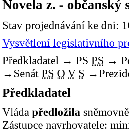
Novela z. - občanský 
Stav projednávání ke dni: 1
Vysvětlení legislativního p
Předkladatel
→
PS
PS
→
P
→
Senát
PS
O
V
S
→
Prezid
Předkladatel
Vláda
předložila
sněmovně 
Zástupce navrhovatele: mini