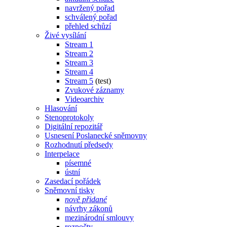
navržený pořad
schválený pořad
přehled schůzí
Živé vysílání
Stream 1
Stream 2
Stream 3
Stream 4
Stream 5
(test)
Zvukové záznamy
Videoarchiv
Hlasování
Stenoprotokoly
Digitální repozitář
Usnesení Poslanecké sněmovny
Rozhodnutí předsedy
Interpelace
písemné
ústní
Zasedací pořádek
Sněmovní tisky
nově přidané
návrhy zákonů
mezinárodní smlouvy
rozpočty