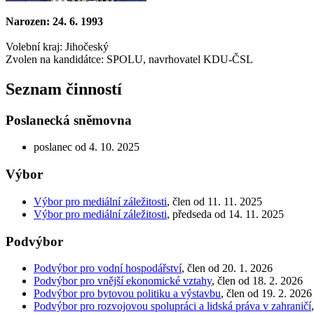
Narozen: 24. 6. 1993
Volební kraj: Jihočeský
Zvolen na kandidátce: SPOLU, navrhovatel KDU-ČSL
Seznam činností
Poslanecká sněmovna
poslanec od 4. 10. 2025
Výbor
Výbor pro mediální záležitosti
, člen od 11. 11. 2025
Výbor pro mediální záležitosti
, předseda od 14. 11. 2025
Podvýbor
Podvýbor pro vodní hospodářství
, člen od 20. 1. 2026
Podvýbor pro vnější ekonomické vztahy
, člen od 18. 2. 2026
Podvýbor pro bytovou politiku a výstavbu
, člen od 19. 2. 2026
Podvýbor pro rozvojovou spolupráci a lidská práva v zahraničí