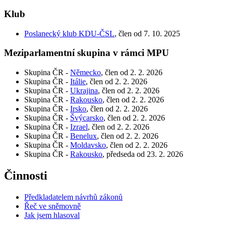
Klub
Poslanecký klub KDU-ČSL
, člen od 7. 10. 2025
Meziparlamentní skupina v rámci MPU
Skupina ČR -
Německo
, člen od 2. 2. 2026
Skupina ČR -
Itálie
, člen od 2. 2. 2026
Skupina ČR -
Ukrajina
, člen od 2. 2. 2026
Skupina ČR -
Rakousko
, člen od 2. 2. 2026
Skupina ČR -
Irsko
, člen od 2. 2. 2026
Skupina ČR -
Švýcarsko
, člen od 2. 2. 2026
Skupina ČR -
Izrael
, člen od 2. 2. 2026
Skupina ČR -
Benelux
, člen od 2. 2. 2026
Skupina ČR -
Moldavsko
, člen od 2. 2. 2026
Skupina ČR -
Rakousko
, předseda od 23. 2. 2026
Činnosti
Předkladatelem návrhů zákonů
Řeč ve sněmovně
Jak jsem hlasoval