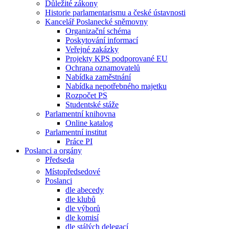
Důležité zákony
Historie parlamentarismu a české ústavnosti
Kancelář Poslanecké sněmovny
Organizační schéma
Poskytování informací
Veřejné zakázky
Projekty KPS podporované EU
Ochrana oznamovatelů
Nabídka zaměstnání
Nabídka nepotřebného majetku
Rozpočet PS
Studentské stáže
Parlamentní knihovna
Online katalog
Parlamentní institut
Práce PI
Poslanci a orgány
Předseda
Místopředsedové
Poslanci
dle abecedy
dle klubů
dle výborů
dle komisí
dle stálých delegací