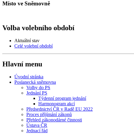
Místo ve Sněmovně
Volba volebního období
Aktuální stav
Celé volební období
Hlavní menu
Úvodní stránka
Poslanecká sněmovna
Volby do PS
Jednání PS
Týdenní program jednání
Harmonogram akcí
Předsednictví ČR v Radě EU 2022
Proces příjímání zákonů
Přehled zákonodárné činnosti
Ústava ČR
Jednací řád