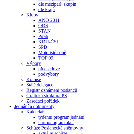
dle meziparl. skupin
dle krajů
Kluby
ANO 2011
ODS
STAN
Piráti
KDU-ČSL
SPD
Motoristé sobě
TOP 09
Výbory
předsedové
podvýbory
Komise
Stálé delegace
Registr oznámení poslanců
Grafická struktura PS
Zasedací pořádek
Jednání a dokumenty
Kalendář
týdenní program jednání
harmonogram akcí
Schůze Poslanecké sněmovny
aktuální schůze