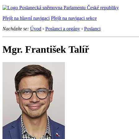
Přejít na hlavní navigaci
Přejít na navigaci sekce
Nacházíte se:
Úvod
›
Poslanci a orgány
›
Poslanci
Mgr. František Talíř