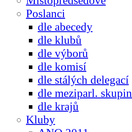
Místopředsedové
Poslanci
dle abecedy
dle klubů
dle výborů
dle komisí
dle stálých delegací
dle meziparl. skupin
dle krajů
Kluby