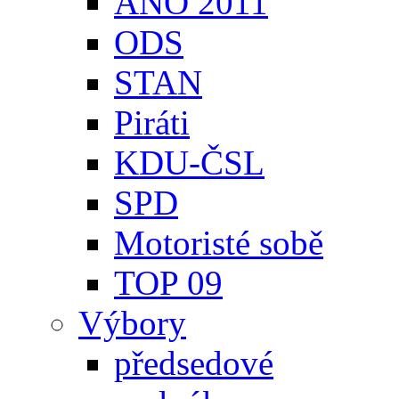
ANO 2011
ODS
STAN
Piráti
KDU-ČSL
SPD
Motoristé sobě
TOP 09
Výbory
předsedové