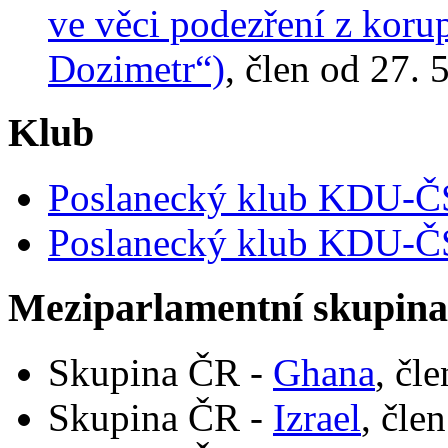
ve věci podezření z koru
Dozimetr“)
, člen od 27. 
Klub
Poslanecký klub KDU-
Poslanecký klub KDU-
Meziparlamentní skupin
Skupina ČR -
Ghana
, čl
Skupina ČR -
Izrael
, čle