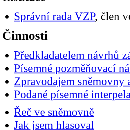
Správní rada VZP
, člen 
Činnosti
Předkladatelem návrhů 
Písemné pozměňovací ná
Zpravodajem sněmovny a 
Podané písemné interpel
Řeč ve sněmovně
Jak jsem hlasoval